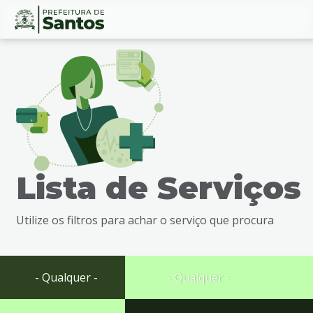
Ir
Conteúdo
para
o
conteúdo
1
Ir
para
o
menu
Lista de Serviços
2
Ir
para
Utilize os filtros para achar o serviço que procura
busca
3
Ir
para
- Qualquer -
- Qualquer -
o
rodapé