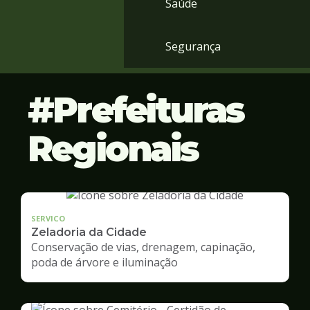
Saúde
Segurança
Prefeituras
Regionais
SERVICO
Zeladoria da Cidade
Conservação de vias, drenagem, capinação,
poda de árvore e iluminação