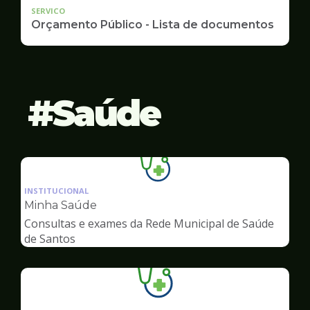
SERVICO
Orçamento Público - Lista de documentos
Saúde
Ilustração
da
INSTITUCIONAL
pagina
Minha Saúde
de
Consultas e exames da Rede Municipal de Saúde
Saúde
de Santos