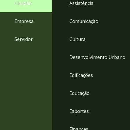
4
Cidadão
Assistência
Acessibilidade
5
Empresa
Comunicação
Servidor
Cultura
Desenvolvimento Urbano
Edificações
Educação
Esportes
Finanças