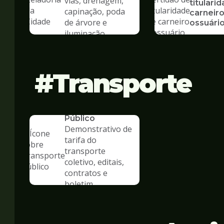
vias, drenagem,
titulari
capinação, poda
carneiro
de árvore e
ossuári
iluminação
Transporte
SERVICO
Transporte
Público
Demonstrativo de
tarifa do
transporte
coletivo, editais,
contratos e
boletim
estatístico