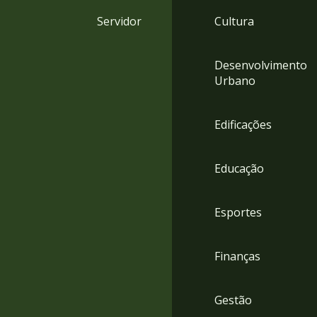
4
Servidor
Cultura
Acessibilidade
5
Desenvolvimento
Urbano
Edificações
Educação
Esportes
Finanças
Gestão