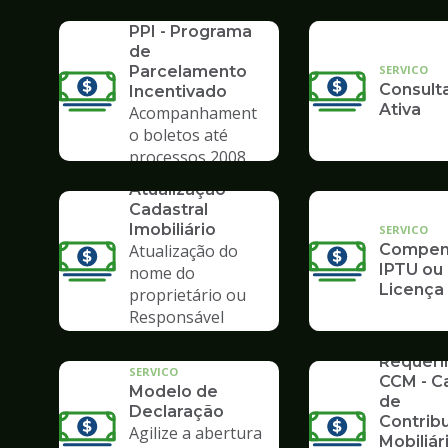
SERVICO
Poupate
PPI - Programa
de
SERVICO
Parcelamento
Consulta
Incentivado
Ativa
Acompanhament
o boletos até
processos 2008
SERVICO
Atualização
Cadastral
Imobiliário
SERVICO
Atualização do
Compens
IPTU ou
nome do
Licença
proprietário ou
Responsável
Tributário
SERVICO
Requer
SERVICO
CCM - C
Modelo de
de
Declaração
Contrib
Agilize a abertura
Mobiliár