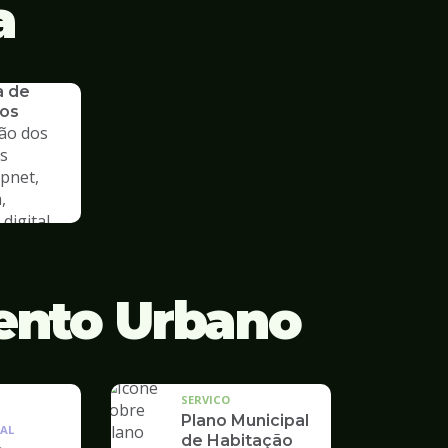
a
a de
os
ão dos
s
cpnet,
,
digital
ento Urbano
SERVICO
Plano Municipal
AL
de Habitação