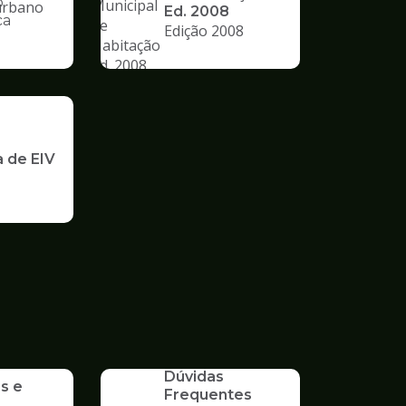
o
Ed. 2008
ca
Edição 2008
nto
a de EIV
SERVICO
Dúvidas
s e
Frequentes