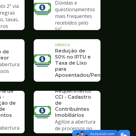
Dúvidas e
o 2ª via
questionamentos
 regras
mais frequentes
o, taxas,
recebidos pelo
tros
SIC
SERVICO
Redução de
o de
50% no IPTU e
Teor
Taxa de Lixo
 abertura
para
ssos
Aposentados/Pensionistas
rios da
SERVICO
ria de
Requerimento
 -
CCI - Cadastro
ção de
de
de
Contribuintes
ntos
Imobiliários
Agilize a abertura
 abertura
de processos no
SERVICO
ssos no
Poupatempo