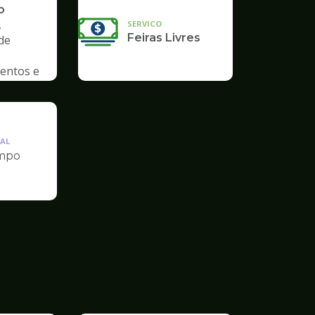
o
,
SERVICO
Feiras Livres
de
entos e
AL
mpo