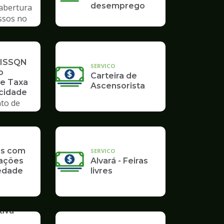
desemprego
 abertura
ssos no
mpo
 ISSQN
SERVICO
o
Carteira de
 e Taxa
Ascensorista
icidade
to de
as com
SERVICO
ações
Alvará - Feiras
edade
livres
iva -
o