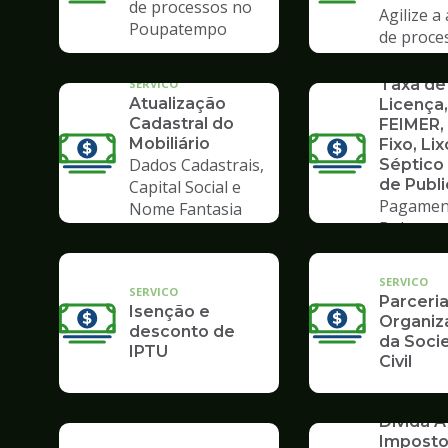
de processos no
Agilize a
Poupatempo
de proce
Poupate
SERVICO
Taxa de
SERVICO
Atualização
Licença,
Cadastral do
FEIMER,
Mobiliário
Fixo, Lix
Dados Cadastrais,
Séptico
de Publ
Capital Social e
Pagamen
Nome Fantasia
Boleto
SERVICO
SERVICO
Parceri
Isenção e
Organiz
desconto de
da Soci
IPTU
Civil
SERVICO
Dívida At
Impost