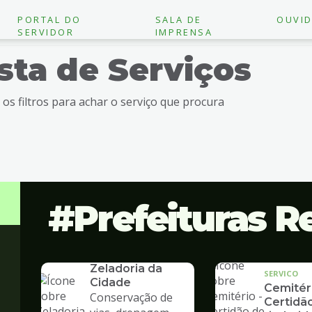
PORTAL DO
SALA DE
OUVID
SERVIDOR
IMPRENSA
ista de Serviços
e os filtros para achar o serviço que procura
Prefeituras R
SERVICO
Zeladoria da
SERVICO
Cidade
Cemitéri
Conservação de
Certidã