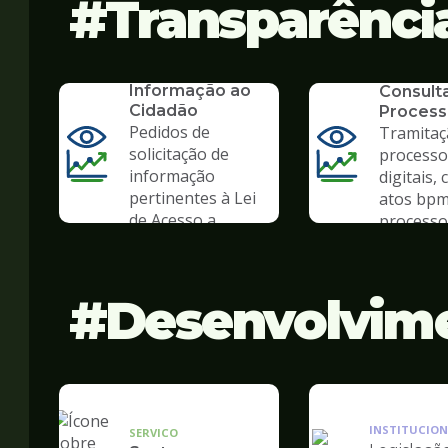
Transparênci
SERVICO
SIC - Serviço de
SERVICO
Informação ao
Consult
Cidadão
Process
Pedidos de
Tramitaç
solicitação de
processo
informação
digitais, 
pertinentes à Lei
atos bpm
de Acesso a
processo 
Informação
Desenvolvim
INSTITUCION
SERVICO