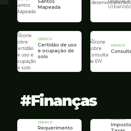
Legislaçã
Santos
Ilustração
Urbanísti
Mapeada
da
pagina
de
Desenvolvime
Urbano
SERVICO
Certidão de uso
SERVICO
e ocupação de
Consult
solo
Finanças
SERVICO
SERVICO
Imposto
Requerimento
Taxas