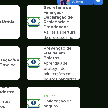
Formulários da
mpo
Secretaria de
Finanças -
Declaração de
 Dívida
Residência e
Propriedade
Agilize a abertura
de processos no
Poupatempo
SERVICO
Prevenção de
Fraude em
Boletos
ação/Restituição
Aprenda a se
 Taxa de
proteger de
adulterções em
boletos bancários
imento
adastro
SERVICO
Solicitação de
uintes
seguro-
ios