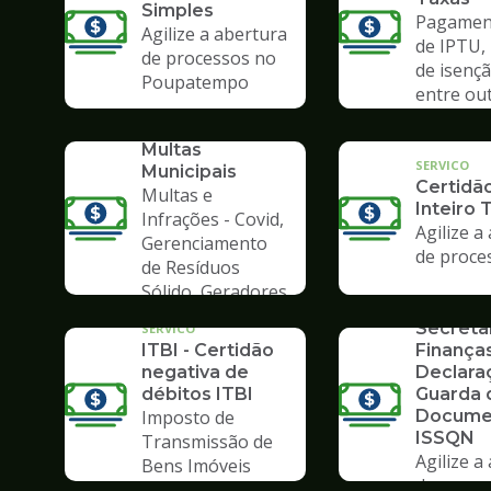
Simples
Pagament
Agilize a abertura
de IPTU,
de processos no
de isençã
Poupatempo
entre ou
SERVICO
Consulta de
Multas
SERVICO
Municipais
Certidã
Multas e
Inteiro 
Infrações - Covid,
Agilize a
Gerenciamento
de proce
de Resíduos
SERVICO
Sólido, Geradores
Formulá
de Lixo
Secreta
SERVICO
ITBI - Certidão
Finanças
negativa de
Declara
débitos ITBI
Guarda 
Imposto de
Docume
ISSQN
Transmissão de
Agilize a
Bens Imóveis
de proce