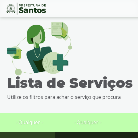
Ir
Conteúdo
para
o
conteúdo
1
Ir
para
o
menu
Lista de Serviços
2
Ir
para
Utilize os filtros para achar o serviço que procura
busca
3
Ir
para
- Qualquer -
- Qualquer -
o
rodapé