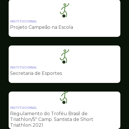
Ilustração
da
INSTITUCIONAL
pagina
Projeto Campeão na Escola
de
Esportes
Ilustração
da
INSTITUCIONAL
pagina
Secretaria de Esportes
de
Esportes
Ilustração
da
INSTITUCIONAL
pagina
Regulamento do Troféu Brasil de
de
Triathlon/5º Camp. Santista de Short
Esportes
Triathlon 2021