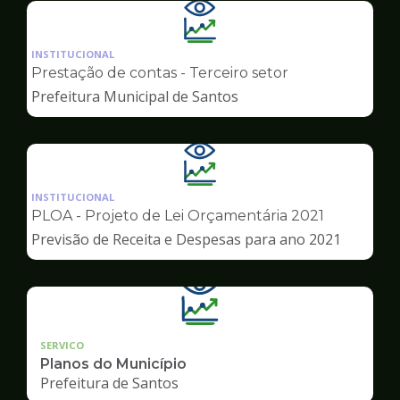
Ilustração
da
INSTITUCIONAL
pagina
Prestação de contas - Terceiro setor
de
Prefeitura Municipal de Santos
Transparência
Ilustração
da
INSTITUCIONAL
pagina
PLOA - Projeto de Lei Orçamentária 2021
de
Previsão de Receita e Despesas para ano 2021
Transparência
SERVICO
Planos do Município
Prefeitura de Santos