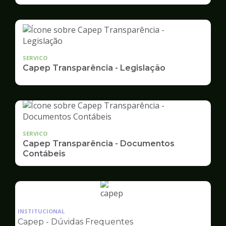
SERVICO
Capep Transparência - Legislação
SERVICO
Capep Transparência - Documentos
Contábeis
Ilustração
da
INSTITUCIONAL
pagina
Capep - Dúvidas Frequentes