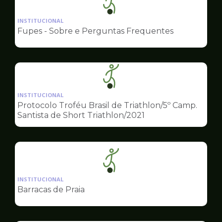
Ilustração
da
INSTITUCIONAL
pagina
Fupes - Sobre e Perguntas Frequentes
de
Esportes
Ilustração
da
INSTITUCIONAL
pagina
Protocolo Troféu Brasil de Triathlon/5º Camp.
de
Santista de Short Triathlon/2021
Esportes
Ilustração
da
INSTITUCIONAL
pagina
Barracas de Praia
de
Esportes