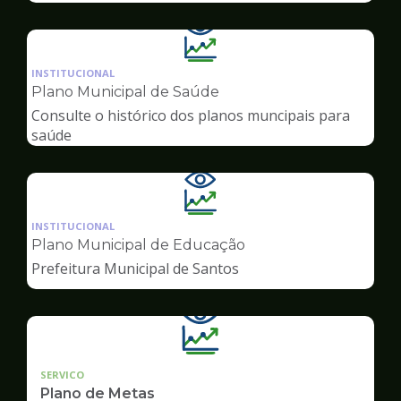
Ilustração
da
INSTITUCIONAL
pagina
Plano Municipal de Saúde
de
Consulte o histórico dos planos muncipais para
Transparência
saúde
Ilustração
da
INSTITUCIONAL
pagina
Plano Municipal de Educação
de
Prefeitura Municipal de Santos
Transparência
SERVICO
Plano de Metas