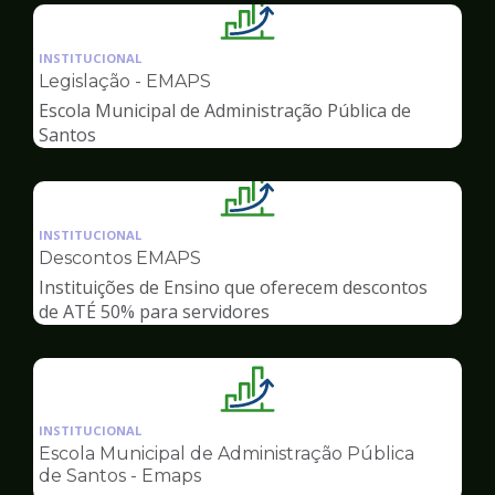
Ilustração
da
INSTITUCIONAL
pagina
Legislação - EMAPS
de
Escola Municipal de Administração Pública de
Gestão
Santos
Ilustração
da
INSTITUCIONAL
pagina
Descontos EMAPS
de
Instituições de Ensino que oferecem descontos
Gestão
de ATÉ 50% para servidores
Ilustração
da
INSTITUCIONAL
pagina
Escola Municipal de Administração Pública
de
de Santos - Emaps