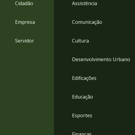
4
Cidadão
Assistência
Acessibilidade
5
Empresa
Comunicação
Servidor
Cultura
Desenvolvimento Urbano
Edificações
Educação
Esportes
Finanças