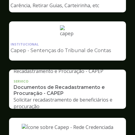
de
Carência, Retirar Guias, Carteirinha, etc
Capep
Ilustração
da
INSTITUCIONAL
pagina
Capep - Sentenças do Tribunal de Contas
de
Capep
SERVICO
Documentos de Recadastramento e
Procuração - CAPEP
Solicitar recadastramento de beneficiários e
procuração