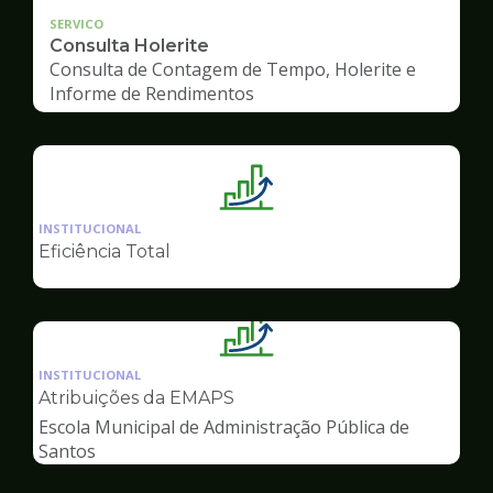
SERVICO
Consulta Holerite
Consulta de Contagem de Tempo, Holerite e
Informe de Rendimentos
Ilustração
da
INSTITUCIONAL
pagina
Eficiência Total
de
Gestão
Ilustração
da
INSTITUCIONAL
pagina
Atribuições da EMAPS
de
Escola Municipal de Administração Pública de
Gestão
Santos