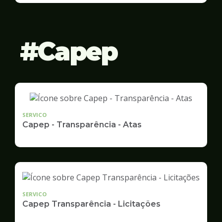
Gestão
Capep
SERVICO
Capep - Transparência - Atas
SERVICO
Capep Transparência - Licitações