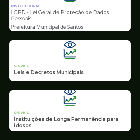
da
INSTITUCIONAL
pagina
LGPD - Lei Geral de Proteção de Dados
de
Pessoais
Transparência
Prefeitura Municipal de Santos
SERVICO
Leis e Decretos Municipais
SERVICO
Instituições de Longa Permanência para
Idosos