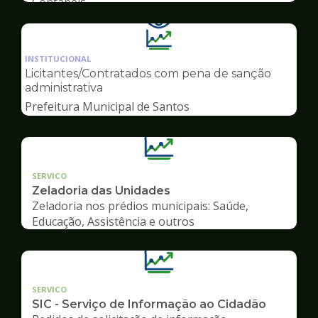
Contábeis
Ilustração
da
INSTITUCIONAL
pagina
Licitantes/Contratados com pena de sanção
de
administrativa
Transparência
Prefeitura Municipal de Santos
SERVICO
Zeladoria das Unidades
Zeladoria nos prédios municipais: Saúde,
Educação, Assistência e outros
SERVICO
SIC - Serviço de Informação ao Cidadão