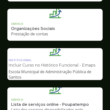
SERVICO
Organizações Sociais
Prestação de contas
Ilustração
da
INSTITUCIONAL
pagina
Incluir Curso no Histórico Funcional - Emaps
de
Escola Municipal de Administração Pública de
Gestão
Santos
SERVICO
Lista de serviços online - Poupatempo
Lista dos serviços disponibilizados pelo