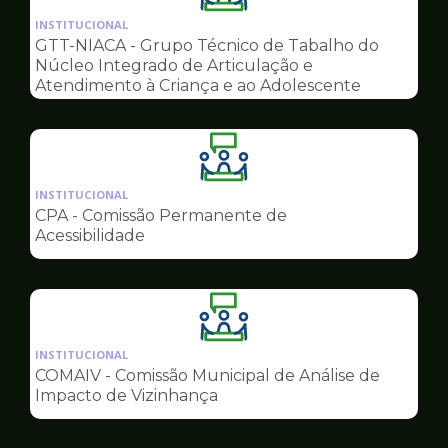
da
INSTITUCIONAL
pagina
GTT-NIACA - Grupo Técnico de Tabalho do
de
Núcleo Integrado de Articulação e
Conselhos
Atendimento à Criança e ao Adolescente
Ilustração
da
INSTITUCIONAL
pagina
CPA - Comissão Permanente de
de
Acessibilidade
Conselhos
Ilustração
da
INSTITUCIONAL
pagina
COMAIV - Comissão Municipal de Análise de
de
Impacto de Vizinhança
Conselhos