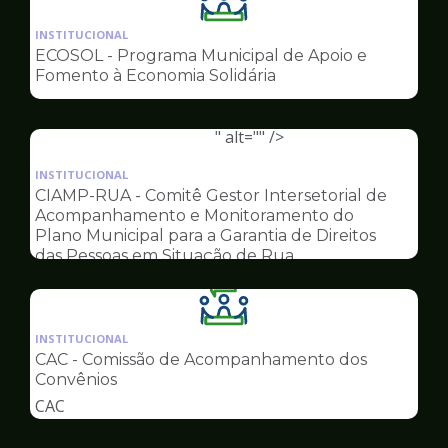
Ilustração
da
INSTITUCIONAL
pagina
ECOSOL - Programa Municipal de Apoio e
de
Fomento à Economia Solidária
Conselhos
" alt="" />
Ilustração
da
INSTITUCIONAL
pagina
CIAMP-RUA - Comitê Gestor Intersetorial de
de
Acompanhamento e Monitoramento do
Conselhos
Plano Municipal para a Garantia de Direitos
das Pessoas em Situação de Rua
Ilustração
da
INSTITUCIONAL
pagina
CAC - Comissão de Acompanhamento dos
de
Convênios
Conselhos
CAC