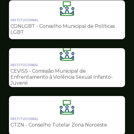
Ilustração
da
INSTITUCIONAL
pagina
CONLGBT - Conselho Municipal de Políticas
de
LGBT
Conselhos
Ilustração
da
INSTITUCIONAL
pagina
CEVISS - Comissão Municipal de
de
Enfrentamento à Violência Sexual Infanto-
Conselhos
Juvenil
Ilustração
da
INSTITUCIONAL
pagina
CTZN - Conselho Tutelar Zona Noroeste
de