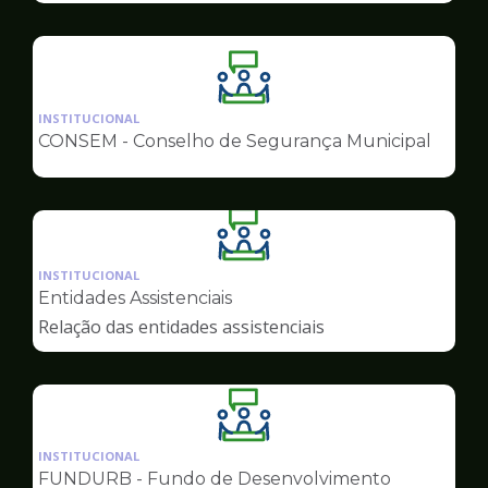
Ilustração
da
INSTITUCIONAL
pagina
CONSEM - Conselho de Segurança Municipal
de
Conselhos
Ilustração
da
INSTITUCIONAL
pagina
Entidades Assistenciais
de
Relação das entidades assistenciais
Conselhos
Ilustração
da
INSTITUCIONAL
pagina
FUNDURB - Fundo de Desenvolvimento