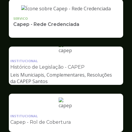
SERVICO
Capep - Rede Credenciada
Ilustração
da
INSTITUCIONAL
pagina
Histórico de Legislação - CAPEP
de
Leis Municiapis, Complementares, Resoluções
Capep
da CAPEP Santos
Ilustração
da
INSTITUCIONAL
pagina
Capep - Rol de Cobertura
de