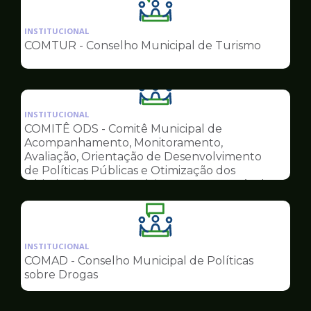
Ilustração
da
INSTITUCIONAL
pagina
COMTUR - Conselho Municipal de Turismo
de
Conselhos
Ilustração
da
INSTITUCIONAL
pagina
COMITÊ ODS - Comitê Municipal de
de
Acompanhamento, Monitoramento,
Conselhos
Avaliação, Orientação de Desenvolvimento
de Políticas Públicas e Otimização dos
Objetivos do Desenvolvimento Sustentável
Ilustração
da
INSTITUCIONAL
pagina
COMAD - Conselho Municipal de Políticas
de
sobre Drogas
Conselhos