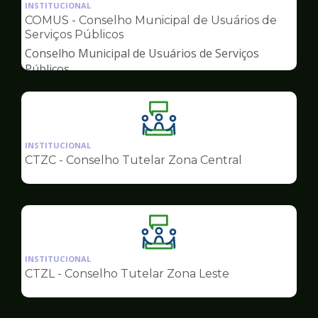
da
INSTITUCIONAL
pagina
COMUS - Conselho Municipal de Usuários de
de
Serviços Públicos
Conselhos
Conselho Municipal de Usuários de Serviços
Públicos
Ilustração
da
INSTITUCIONAL
pagina
CTZC - Conselho Tutelar Zona Central
de
Conselhos
Ilustração
da
INSTITUCIONAL
pagina
CTZL - Conselho Tutelar Zona Leste
de
Conselhos