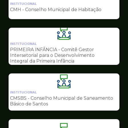
da
INSTITUCIONAL
pagina
CMH - Conselho Municipal de Habitação
de
Conselhos
Ilustração
da
INSTITUCIONAL
pagina
PRIMEIRA INFÂNCIA - Comitê Gestor
de
Intersetorial para o Desenvolvimento
Conselhos
Integral da Primeira Infância
Ilustração
da
INSTITUCIONAL
pagina
CMSBS - Conselho Municipal de Saneamento
de
Básico de Santos
Conselhos