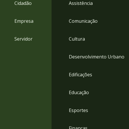
4
Cidadão
Assistência
Acessibilidade
5
Empresa
Comunicação
Servidor
Cultura
Desenvolvimento Urbano
Edificações
Educação
Esportes
Finanças