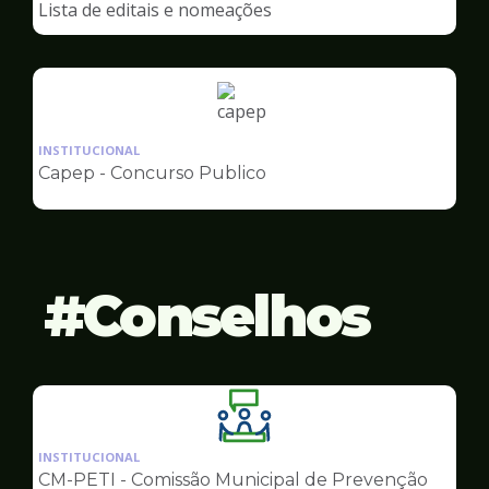
Lista de editais e nomeações
Capep
Ilustração
da
INSTITUCIONAL
pagina
Capep - Concurso Publico
de
Capep
Conselhos
Ilustração
da
INSTITUCIONAL
pagina
CM-PETI - Comissão Municipal de Prevenção