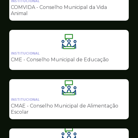
INSTITUCIONAL
pagina
COMVIDA - Conselho Municipal da Vida
de
Animal
Conselhos
Ilustração
da
INSTITUCIONAL
pagina
CME - Conselho Municipal de Educação
de
Conselhos
Ilustração
da
INSTITUCIONAL
pagina
CMAE - Conselho Municipal de Alimentação
de
Escolar
Conselhos
Ilustração