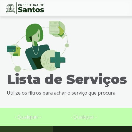
Ir
Conteúdo
para
o
conteúdo
1
Ir
para
o
menu
Lista de Serviços
2
Ir
para
Utilize os filtros para achar o serviço que procura
busca
3
Ir
para
- Qualquer -
- Qualquer -
o
rodapé