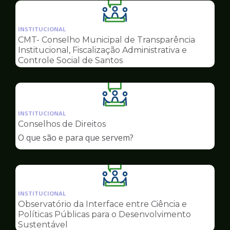
Ilustração
da
INSTITUCIONAL
pagina
CMT- Conselho Municipal de Transparência
de
Institucional, Fiscalização Administrativa e
Conselhos
Controle Social de Santos
Ilustração
da
INSTITUCIONAL
pagina
Conselhos de Direitos
de
O que são e para que servem?
Conselhos
Ilustração
da
INSTITUCIONAL
pagina
Observatório da Interface entre Ciência e
de
Políticas Públicas para o Desenvolvimento
Conselhos
Sustentável