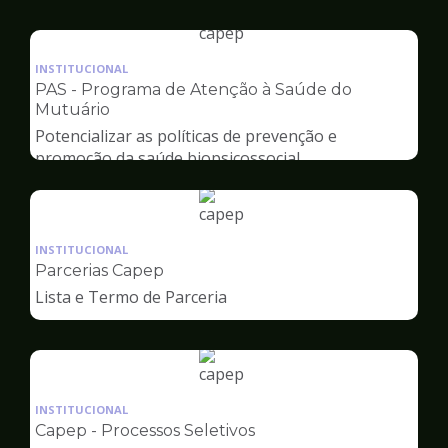
Capep
Ilustração
da
INSTITUCIONAL
pagina
PAS - Programa de Atenção à Saúde do
de
Mutuário
Capep
Potencializar as políticas de prevenção e
promoção da saúde biopsicossocial
Ilustração
da
INSTITUCIONAL
pagina
Parcerias Capep
de
Lista e Termo de Parceria
Capep
Ilustração
da
INSTITUCIONAL
pagina
Capep - Processos Seletivos
de