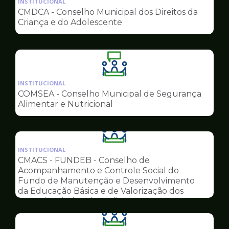
INSTITUCIONAL
pagina
CMDCA - Conselho Municipal dos Direitos da
de
Criança e do Adolescente
Conselhos
Ilustração
da
INSTITUCIONAL
pagina
COMSEA - Conselho Municipal de Segurança
de
Alimentar e Nutricional
Conselhos
Ilustração
da
INSTITUCIONAL
pagina
CMACS - FUNDEB - Conselho de
de
Acompanhamento e Controle Social do
Conselhos
Fundo de Manutenção e Desenvolvimento
da Educação Básica e de Valorização dos
Profissionais da Educação
Ilustração