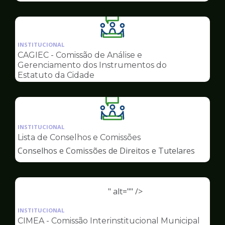
Ilustração
da
INSTITUCIONAL
pagina
CAGIEC - Comissão de Análise e
de
Gerenciamento dos Instrumentos do
Conselhos
Estatuto da Cidade
Ilustração
da
INSTITUCIONAL
pagina
Lista de Conselhos e Comissões
de
Conselhos e Comissões de Direitos e Tutelares
Conselhos
" alt="" />
Ilustração
da
INSTITUCIONAL
pagina
CIMEA - Comissão Interinstitucional Municipal