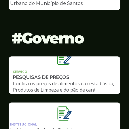
de
Urbano do Município de Santos
Conselhos
Governo
SERVICO
PESQUISAS DE PREÇOS
Confira os preços de alimentos da cesta básica,
Produtos de Limpeza e do pão de cará
Ilustração
da
INSTITUCIONAL
pagina