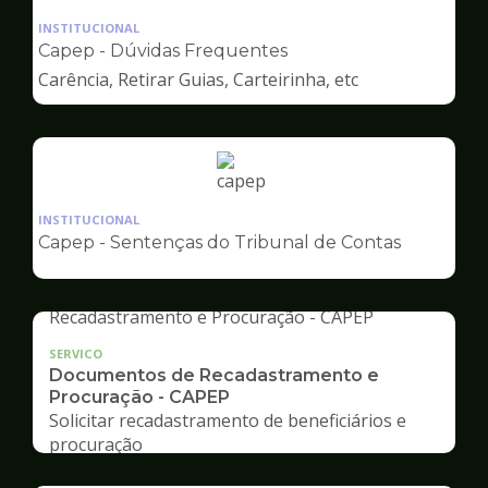
da
INSTITUCIONAL
pagina
Capep - Dúvidas Frequentes
de
Carência, Retirar Guias, Carteirinha, etc
Capep
Ilustração
da
INSTITUCIONAL
pagina
Capep - Sentenças do Tribunal de Contas
de
Capep
SERVICO
Documentos de Recadastramento e
Procuração - CAPEP
Solicitar recadastramento de beneficiários e
procuração