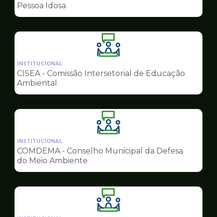
de
Pessoa Idosa
Conselhos
Ilustração
da
INSTITUCIONAL
pagina
CISEA - Comissão Intersetorial de Educação
de
Ambiental
Conselhos
Ilustração
da
INSTITUCIONAL
pagina
COMDEMA - Conselho Municipal da Defesa
de
do Meio Ambiente
Conselhos
Ilustração
da