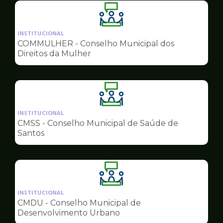
Ilustração
da
INSTITUCIONAL
pagina
COMMULHER - Conselho Municipal dos
de
Direitos da Mulher
Conselhos
Ilustração
da
INSTITUCIONAL
pagina
CMSS - Conselho Municipal de Saúde de
de
Santos
Conselhos
Ilustração
da
INSTITUCIONAL
pagina
CMDU - Conselho Municipal de
de
Desenvolvimento Urbano
Conselhos