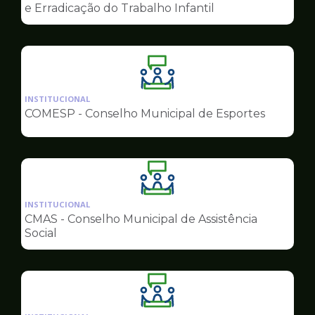
de
e Erradicação do Trabalho Infantil
Conselhos
Ilustração
da
INSTITUCIONAL
pagina
COMESP - Conselho Municipal de Esportes
de
Conselhos
Ilustração
da
INSTITUCIONAL
pagina
CMAS - Conselho Municipal de Assistência
de
Social
Conselhos
Ilustração
da