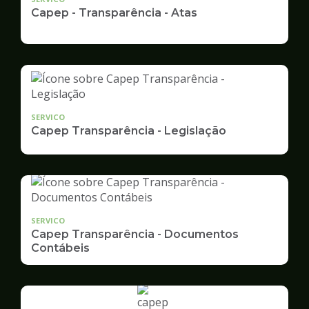
Capep - Transparência - Atas
SERVICO
Capep Transparência - Legislação
SERVICO
Capep Transparência - Documentos
Contábeis
Ilustração