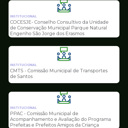
Ilustração
da
INSTITUCIONAL
pagina
COCESJE- Conselho Consultivo da Unidade
de
de Conservação Municipal Parque Natural
Conselhos
Engenho São Jorge dos Erasmos
Ilustração
da
INSTITUCIONAL
pagina
CMTS - Comissão Municipal de Transportes
de
de Santos
Conselhos
Ilustração
da
INSTITUCIONAL
pagina
PPAC - Comissão Municipal de
de
Acompanhamento e Avaliação do Programa
Conselhos
Prefeitas e Prefeitos Amigos da Criança