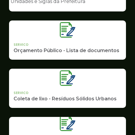
Unidades e Siglas da Prefeitura
de
Governo
SERVICO
Orçamento Público - Lista de documentos
SERVICO
Coleta de lixo - Resíduos Sólidos Urbanos