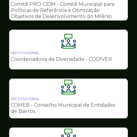
pagina
Comitê PRO-ODM - Comitê Municipal para
de
Políticas de Referência e Otimização
Conselhos
Objetivos de Desenvolvimento do Milênio
Ilustração
da
INSTITUCIONAL
pagina
Coordenadoria de Diversidade - CODIVER
de
Conselhos
Ilustração
da
INSTITUCIONAL
pagina
COMEB - Conselho Municipal de Entidades
de
de Bairros
Conselhos