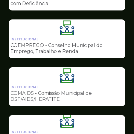
de
com Deficiência
Conselhos
Ilustração
da
INSTITUCIONAL
pagina
COEMPREGO - Conselho Municipal do
de
Emprego, Trabalho e Renda
Conselhos
Ilustração
da
INSTITUCIONAL
pagina
COMAIDS - Comissão Municipal de
de
DST/AIDS/HEPATITE
Conselhos
Ilustração
da
INSTITUCIONAL