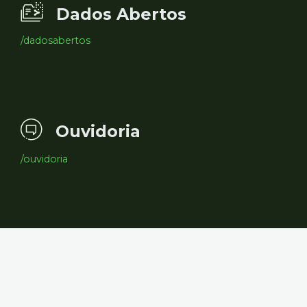
Dados Abertos
/dadosabertos
Ouvidoria
/ouvidoria