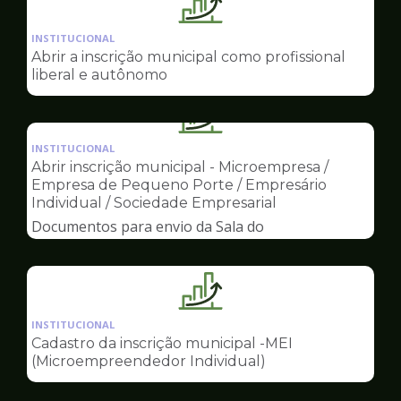
Ilustração
da
INSTITUCIONAL
pagina
Abrir a inscrição municipal como profissional
de
liberal e autônomo
Sala
do
Ilustração
Empreendedor
da
INSTITUCIONAL
pagina
Abrir inscrição municipal - Microempresa /
de
Empresa de Pequeno Porte / Empresário
Sala
Individual / Sociedade Empresarial
do
Documentos para envio da Sala do
Empreendedor
Empreendedor
Ilustração
da
INSTITUCIONAL
pagina
Cadastro da inscrição municipal -MEI
de
(Microempreendedor Individual)
Sala
do