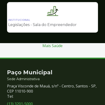
Empreendedor
Ilustração
da
INSTITUCIONAL
pagina
Legislações - Sala do Empreendedor
de
Sala
do
Empreendedor
Mais Saúde
Contato
Paço Municipal
e
Sede Administrativa
Praça Visconde de Mauá, s/nº - Centro, Santos - SP,
Redes
CEP 11010-900
Tel:
Sociais
(13) 3201-5000