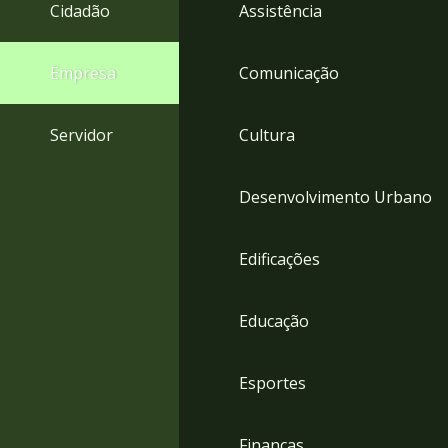
4
Cidadão
Assistência
Acessibilidade
5
Empresa
Comunicação
Servidor
Cultura
Desenvolvimento Urbano
Edificações
Educação
Esportes
Finanças