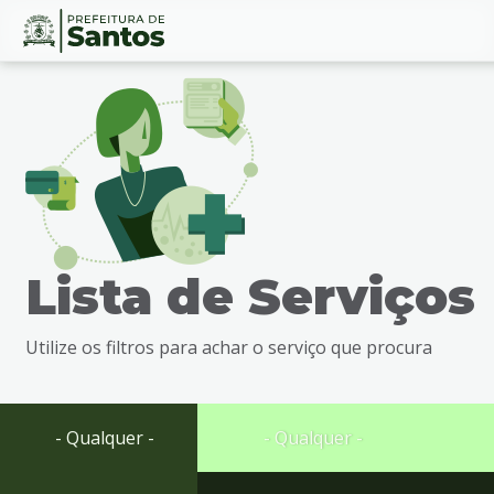
Ir
Conteúdo
para
o
conteúdo
1
Ir
para
o
menu
Lista de Serviços
2
Ir
para
Utilize os filtros para achar o serviço que procura
busca
3
Ir
para
- Qualquer -
- Qualquer -
o
rodapé