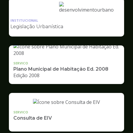
Ilustração
da
INSTITUCIONAL
pagina
Legislação Urbanística
de
Desenvolvimento
Urbano
SERVICO
Plano Municipal de Habitação Ed. 2008
Edição 2008
SERVICO
Consulta de EIV