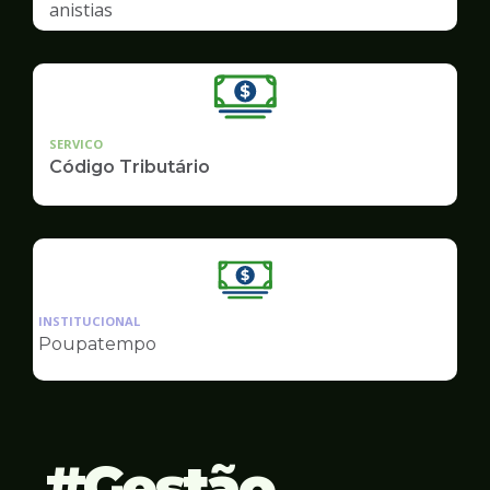
anistias
SERVICO
Código Tributário
Ilustração
da
INSTITUCIONAL
pagina
Poupatempo
de
Finanças
Gestão