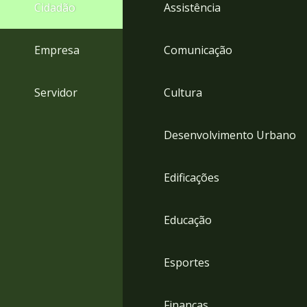
4
Cidadão
Assistência
Acessibilidade
5
Empresa
Comunicação
Servidor
Cultura
Desenvolvimento Urbano
Edificações
Educação
Esportes
Finanças