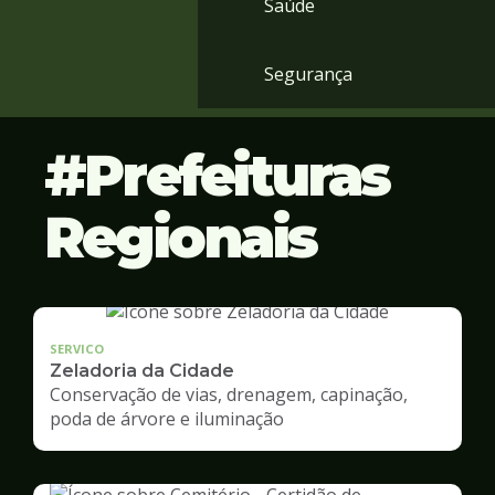
Saúde
Segurança
Prefeituras
Regionais
SERVICO
Zeladoria da Cidade
Conservação de vias, drenagem, capinação,
poda de árvore e iluminação