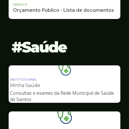
SERVICO
Orçamento Público - Lista de documentos
Saúde
Ilustração
da
INSTITUCIONAL
pagina
Minha Saúde
de
Consultas e exames da Rede Municipal de Saúde
Saúde
de Santos