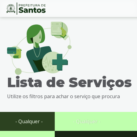
Ir
Conteúdo
para
o
conteúdo
1
Ir
para
o
menu
Lista de Serviços
2
Ir
para
Utilize os filtros para achar o serviço que procura
busca
3
Ir
para
- Qualquer -
- Qualquer -
o
rodapé