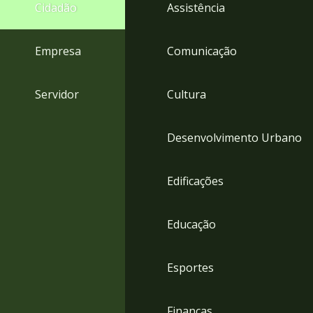
4
Cidadão
Assistência
Acessibilidade
5
Empresa
Comunicação
Servidor
Cultura
Desenvolvimento Urbano
Edificações
Educação
Esportes
Finanças