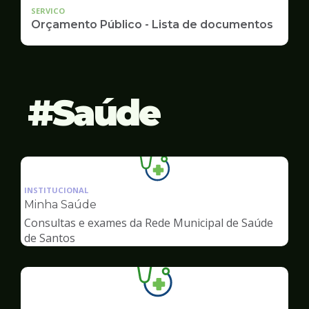
SERVICO
Orçamento Público - Lista de documentos
Saúde
Ilustração
da
INSTITUCIONAL
pagina
Minha Saúde
de
Consultas e exames da Rede Municipal de Saúde
Saúde
de Santos