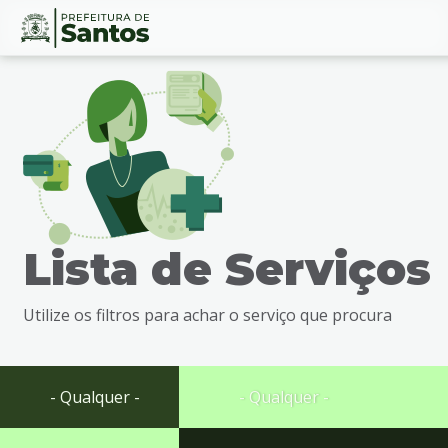
Ir
Conteúdo
para
o
conteúdo
1
Ir
para
o
menu
Lista de Serviços
2
Ir
para
Utilize os filtros para achar o serviço que procura
busca
3
Ir
para
- Qualquer -
- Qualquer -
o
rodapé