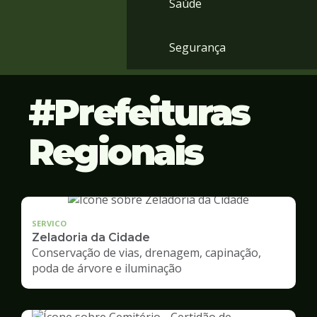
Saúde
Segurança
Prefeituras
Regionais
SERVICO
Zeladoria da Cidade
Conservação de vias, drenagem, capinação,
poda de árvore e iluminação