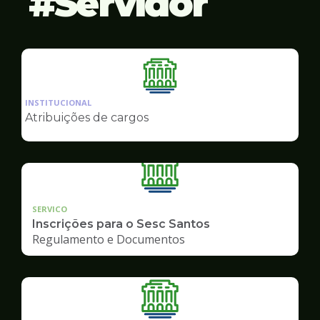
Servidor
Ilustração
da
INSTITUCIONAL
pagina
Atribuições de cargos
de
Servidor
SERVICO
Inscrições para o Sesc Santos
Regulamento e Documentos