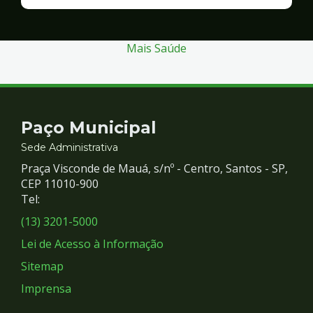
Finanças
e
Gestão
Mais Saúde
Contato
Paço Municipal
e
Sede Administrativa
Praça Visconde de Mauá, s/nº - Centro, Santos - SP,
Redes
CEP 11010-900
Tel:
Sociais
(13) 3201-5000
Lei de Acesso à Informação
Sitemap
Imprensa