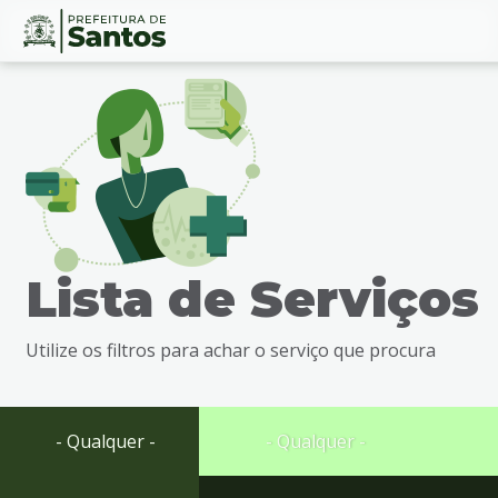
Ir
Conteúdo
para
o
conteúdo
1
Ir
para
o
menu
Lista de Serviços
2
Ir
para
Utilize os filtros para achar o serviço que procura
busca
3
Ir
para
- Qualquer -
- Qualquer -
o
rodapé