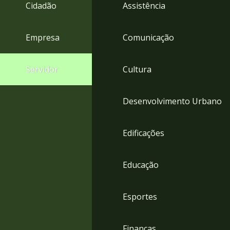
4
Cidadão
Assistência
Acessibilidade
5
Empresa
Comunicação
Servidor
Cultura
Desenvolvimento Urbano
Edificações
Educação
Esportes
Finanças