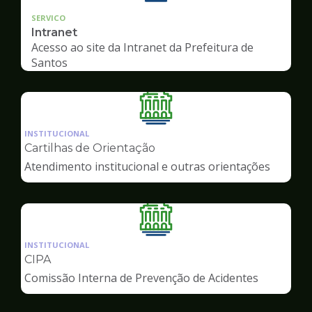
SERVICO
Intranet
Acesso ao site da Intranet da Prefeitura de
Santos
Ilustração
da
INSTITUCIONAL
pagina
Cartilhas de Orientação
de
Atendimento institucional e outras orientações
Servidor
Ilustração
da
INSTITUCIONAL
pagina
CIPA
de
Comissão Interna de Prevenção de Acidentes
Servidor