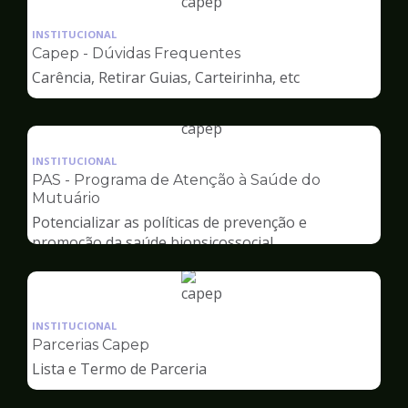
Ilustração
da
INSTITUCIONAL
pagina
Capep - Dúvidas Frequentes
de
Carência, Retirar Guias, Carteirinha, etc
Capep
Ilustração
da
INSTITUCIONAL
pagina
PAS - Programa de Atenção à Saúde do
de
Mutuário
Capep
Potencializar as políticas de prevenção e
promoção da saúde biopsicossocial
Ilustração
da
INSTITUCIONAL
pagina
Parcerias Capep
de
Lista e Termo de Parceria
Capep