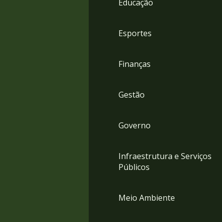
Educação
4
Acessibilidade
5
Esportes
Finanças
Gestão
Governo
Infraestrutura e Serviços
Públicos
Meio Ambiente