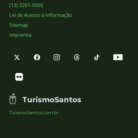
Sociais
(13) 3201-5000
Lei de Acesso à Informação
Sitemap
Imprensa
TurismoSantos
TurismoSantos.com.br