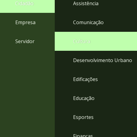
4
Cidadão
Assistência
Acessibilidade
5
Empresa
Comunicação
Servidor
Cultura
Desenvolvimento Urbano
Edificações
Educação
Esportes
Finanças