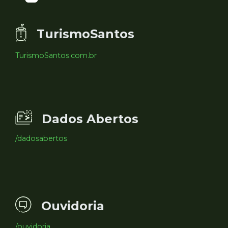
TurismoSantos
TurismoSantos.com.br
Dados Abertos
/dadosabertos
Ouvidoria
/ouvidoria