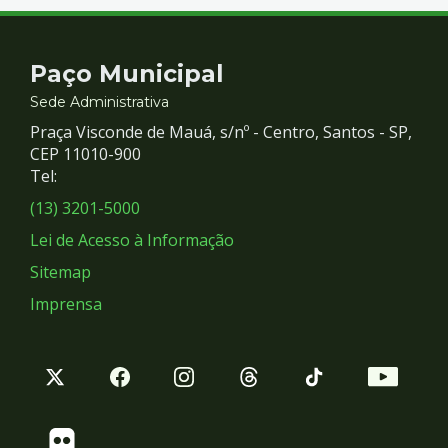
Contato
Paço Municipal
e
Sede Administrativa
Praça Visconde de Mauá, s/nº - Centro, Santos - SP,
Redes
CEP 11010-900
Tel:
Sociais
(13) 3201-5000
Lei de Acesso à Informação
Sitemap
Imprensa