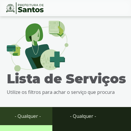
Ir
Conteúdo
para
o
conteúdo
1
Ir
para
o
menu
Lista de Serviços
2
Ir
para
Utilize os filtros para achar o serviço que procura
busca
3
Ir
para
- Qualquer -
- Qualquer -
o
rodapé