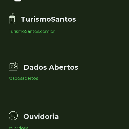
TurismoSantos
TurismoSantos.com.br
Dados Abertos
/dadosabertos
Ouvidoria
/ouvidoria