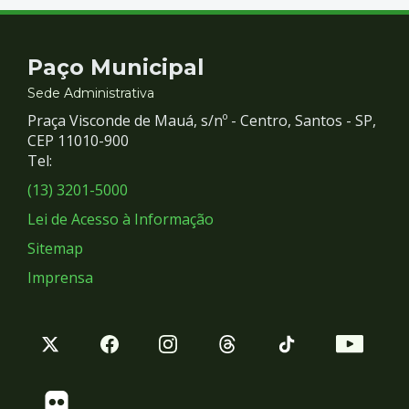
Contato
Paço Municipal
e
Sede Administrativa
Praça Visconde de Mauá, s/nº - Centro, Santos - SP,
Redes
CEP 11010-900
Tel:
Sociais
(13) 3201-5000
Lei de Acesso à Informação
Sitemap
Imprensa