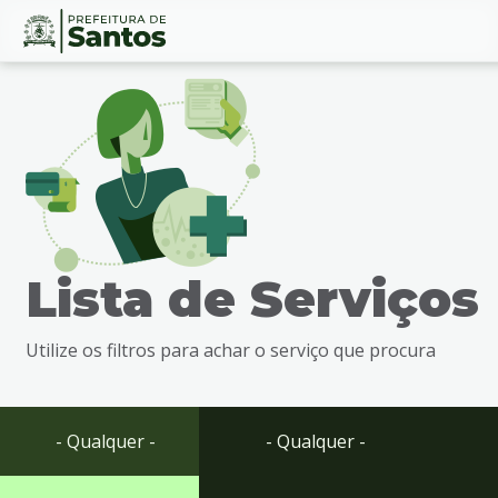
Ir
Conteúdo
para
o
conteúdo
1
Ir
para
o
menu
Lista de Serviços
2
Ir
para
Utilize os filtros para achar o serviço que procura
busca
3
Ir
para
- Qualquer -
- Qualquer -
o
rodapé