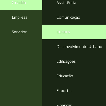
4
Cidadão
Assistência
Acessibilidade
5
Empresa
Comunicação
Servidor
Cultura
Desenvolvimento Urbano
Edificações
Educação
Esportes
Finanças