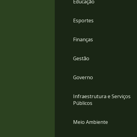
Educação
4
Acessibilidade
5
Esportes
Finanças
Gestão
Governo
Infraestrutura e Serviços
Públicos
Meio Ambiente