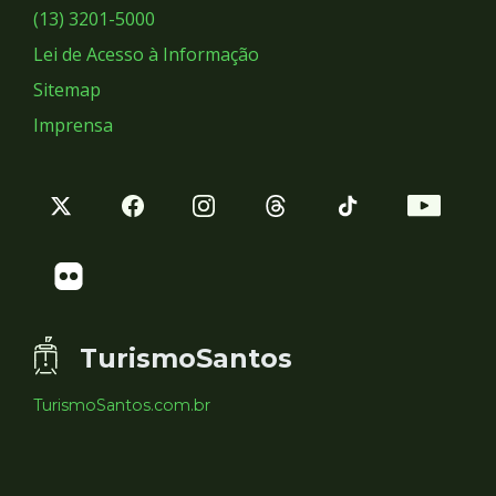
Sociais
(13) 3201-5000
Lei de Acesso à Informação
Sitemap
Imprensa
TurismoSantos
TurismoSantos.com.br