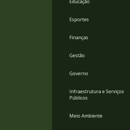
Educação
4
Acessibilidade
5
Esportes
Finanças
Gestão
Governo
Infraestrutura e Serviços
Públicos
Meio Ambiente