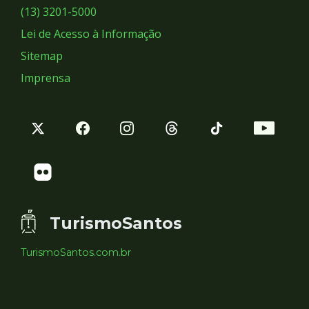
Sociais
(13) 3201-5000
Lei de Acesso à Informação
Sitemap
Imprensa
TurismoSantos
TurismoSantos.com.br