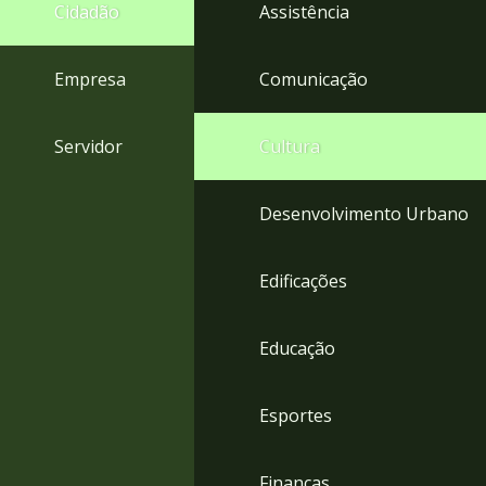
4
Cidadão
Assistência
Acessibilidade
5
Empresa
Comunicação
Servidor
Cultura
Desenvolvimento Urbano
Edificações
Educação
Esportes
Finanças