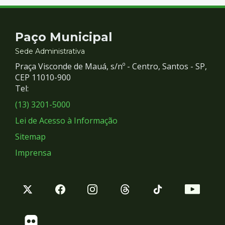
Contato
Paço Municipal
e
Sede Administrativa
Praça Visconde de Mauá, s/nº - Centro, Santos - SP,
Redes
CEP 11010-900
Tel:
Sociais
(13) 3201-5000
Lei de Acesso à Informação
Sitemap
Imprensa