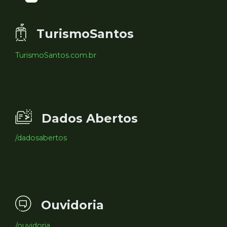
TurismoSantos
TurismoSantos.com.br
Dados Abertos
/dadosabertos
Ouvidoria
/ouvidoria