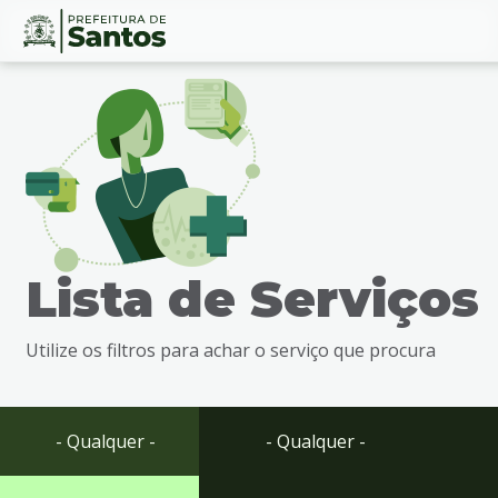
Ir
Conteúdo
para
o
conteúdo
1
Ir
para
o
menu
Lista de Serviços
2
Ir
para
Utilize os filtros para achar o serviço que procura
busca
3
Ir
para
- Qualquer -
- Qualquer -
o
rodapé