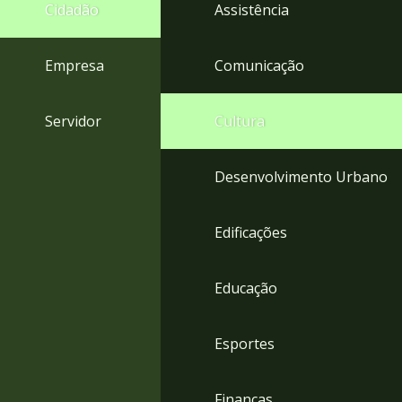
4
Cidadão
Assistência
Acessibilidade
5
Empresa
Comunicação
Servidor
Cultura
Desenvolvimento Urbano
Edificações
Educação
Esportes
Finanças