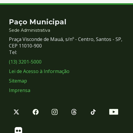
Contato
Paço Municipal
e
Sede Administrativa
Praça Visconde de Mauá, s/nº - Centro, Santos - SP,
Redes
CEP 11010-900
Tel:
Sociais
(13) 3201-5000
Lei de Acesso à Informação
Sitemap
Imprensa