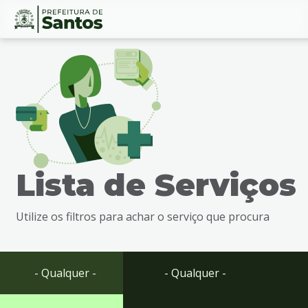
Ir
Conteúdo
para
o
conteúdo
1
Ir
para
o
menu
Lista de Serviços
2
Ir
para
Utilize os filtros para achar o serviço que procura
busca
3
Ir
para
- Qualquer -
- Qualquer -
o
rodapé