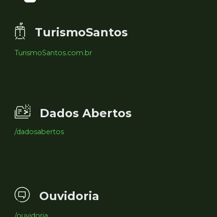
TurismoSantos
TurismoSantos.com.br
Dados Abertos
/dadosabertos
Ouvidoria
/ouvidoria