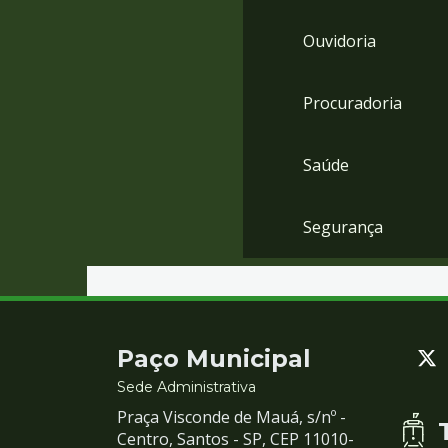
Ouvidoria
Procuradoria
Saúde
Segurança
Contato
Paço Municipal
e
Sede Administrativa
Praça Visconde de Mauá, s/nº -
Redes
Centro, Santos - SP, CEP 11010-