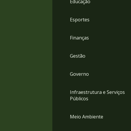
Educação
4
Acessibilidade
5
Esportes
Finanças
Gestão
Governo
Infraestrutura e Serviços
Públicos
Meio Ambiente