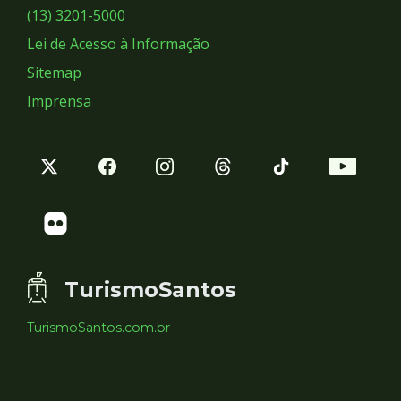
Sociais
(13) 3201-5000
Lei de Acesso à Informação
Sitemap
Imprensa
TurismoSantos
TurismoSantos.com.br