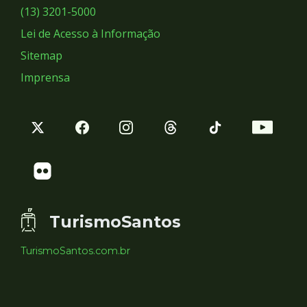
Sociais
(13) 3201-5000
Lei de Acesso à Informação
Sitemap
Imprensa
TurismoSantos
TurismoSantos.com.br