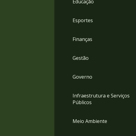
Educação
4
Acessibilidade
5
Esportes
Finanças
Gestão
Governo
Infraestrutura e Serviços
Públicos
Meio Ambiente