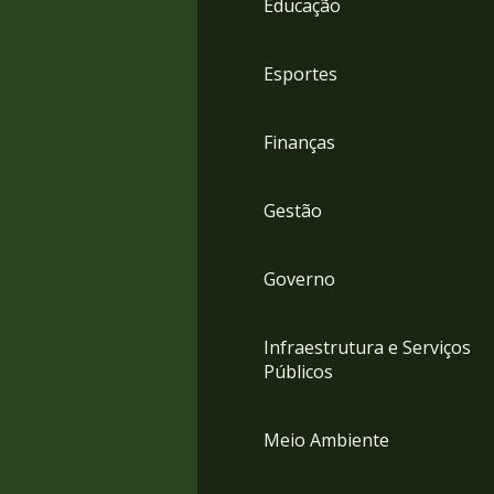
Educação
4
Acessibilidade
5
Esportes
Finanças
Gestão
Governo
Infraestrutura e Serviços
Públicos
Meio Ambiente