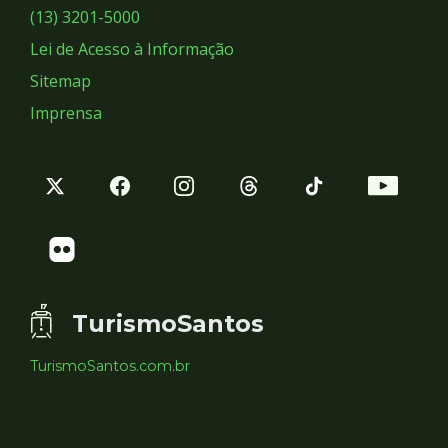
Sociais
(13) 3201-5000
Lei de Acesso à Informação
Sitemap
Imprensa
TurismoSantos
TurismoSantos.com.br