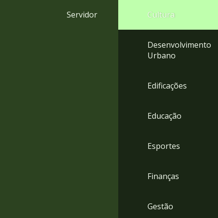
4
Servidor
Cultura
Acessibilidade
5
Desenvolvimento
Urbano
Edificações
Educação
Esportes
Finanças
Gestão