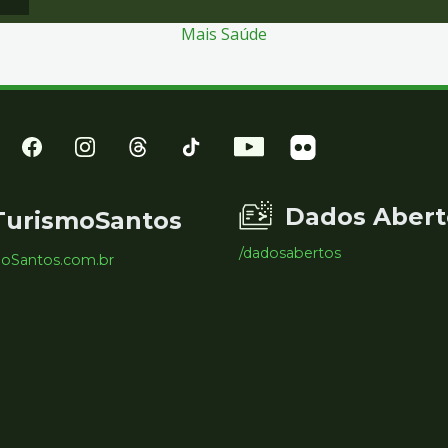
Mais Saúde
Dados Abert
TurismoSantos
/dadosabertos
moSantos.com.br