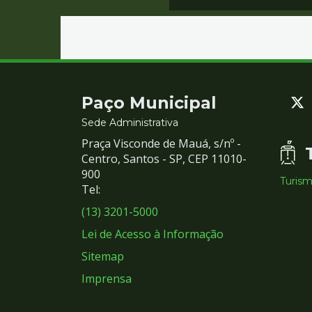
Contato
Paço Municipal
e
Sede Administrativa
Praça Visconde de Mauá, s/nº -
Redes
Centro, Santos - SP, CEP 11010-
900
Turis
Sociais
Tel:
(13) 3201-5000
Lei de Acesso à Informação
Sitemap
Imprensa