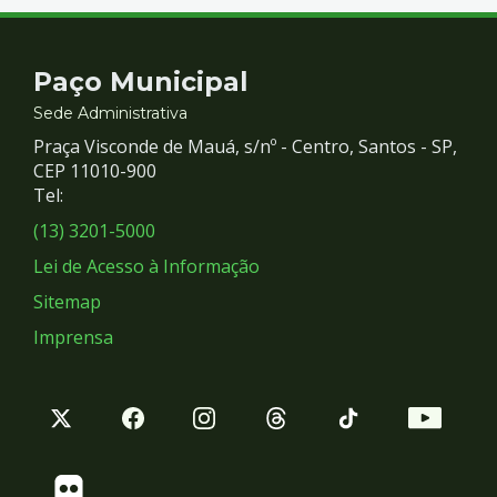
Contato
Paço Municipal
e
Sede Administrativa
Praça Visconde de Mauá, s/nº - Centro, Santos - SP,
Redes
CEP 11010-900
Tel:
Sociais
(13) 3201-5000
Lei de Acesso à Informação
Sitemap
Imprensa