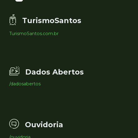
TurismoSantos
TurismoSantos.com.br
Dados Abertos
/dadosabertos
Ouvidoria
/ouvidoria