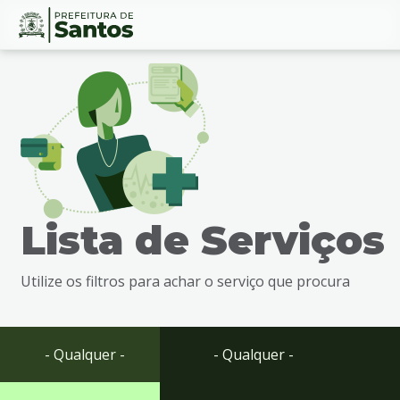
Ir
Conteúdo
para
o
conteúdo
1
Ir
para
o
menu
Lista de Serviços
2
Ir
para
Utilize os filtros para achar o serviço que procura
busca
3
Ir
para
- Qualquer -
- Qualquer -
o
rodapé