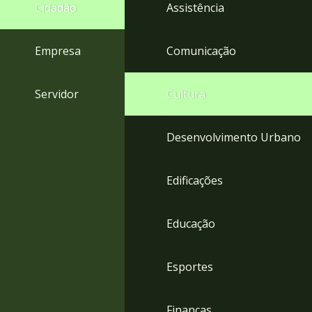
4
Cidadão
Assistência
Acessibilidade
5
Empresa
Comunicação
Servidor
Cultura
Desenvolvimento Urbano
Edificações
Educação
Esportes
Finanças