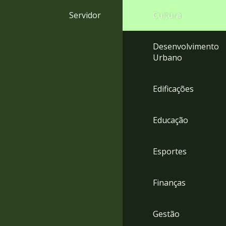
4
Servidor
Cultura
Acessibilidade
5
Desenvolvimento
Urbano
Edificações
Educação
Esportes
Finanças
Gestão