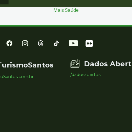
Mais Saúde
Dados Abert
TurismoSantos
/dadosabertos
moSantos.com.br