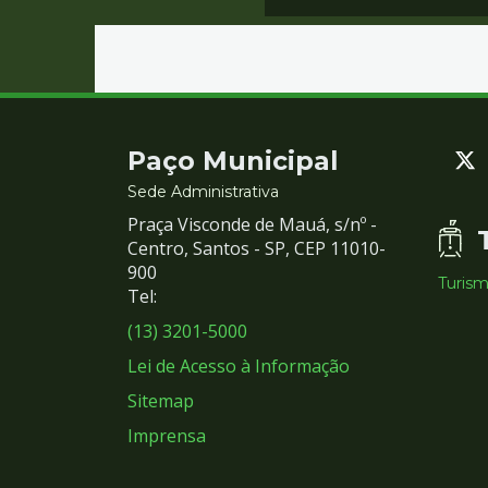
Contato
Paço Municipal
e
Sede Administrativa
Praça Visconde de Mauá, s/nº -
Redes
Centro, Santos - SP, CEP 11010-
900
Turis
Sociais
Tel:
(13) 3201-5000
Lei de Acesso à Informação
Sitemap
Imprensa