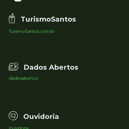
TurismoSantos
TurismoSantos.com.br
Dados Abertos
/dadosabertos
Ouvidoria
/ouvidoria