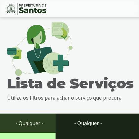
Ir
Conteúdo
para
o
conteúdo
1
Ir
para
o
menu
Lista de Serviços
2
Ir
para
Utilize os filtros para achar o serviço que procura
busca
3
Ir
para
- Qualquer -
- Qualquer -
o
rodapé