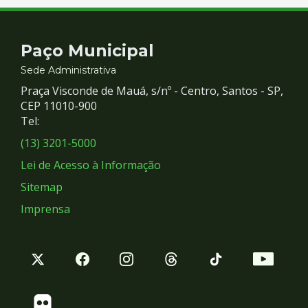
Contato
Paço Municipal
e
Sede Administrativa
Praça Visconde de Mauá, s/nº - Centro, Santos - SP,
Redes
CEP 11010-900
Tel:
Sociais
(13) 3201-5000
Lei de Acesso à Informação
Sitemap
Imprensa