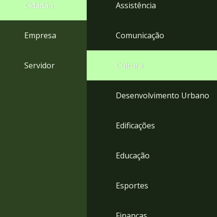
4
Cidadão
Assistência
Acessibilidade
5
Empresa
Comunicação
Servidor
Cultura
Desenvolvimento Urbano
Edificações
Educação
Esportes
Finanças