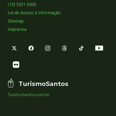
Sociais
(13) 3201-5000
Lei de Acesso à Informação
Sitemap
Imprensa
TurismoSantos
TurismoSantos.com.br