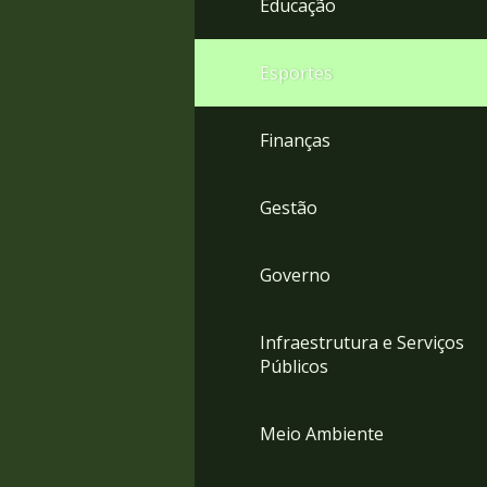
Educação
4
Acessibilidade
5
Esportes
Finanças
Gestão
Governo
Infraestrutura e Serviços
Públicos
Meio Ambiente