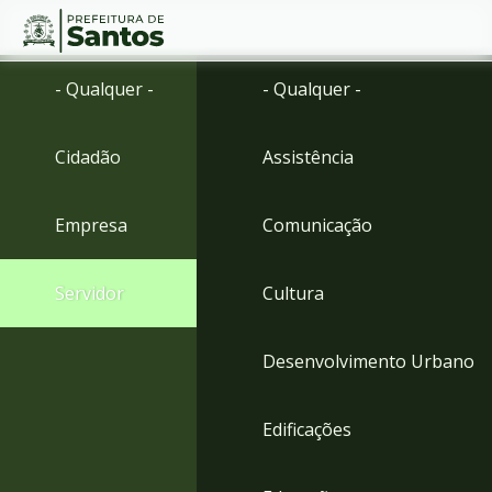
Ir
Conteúdo
- Qualquer -
- Qualquer -
para
o
conteúdo
Cidadão
Assistência
1
Ir
para
Empresa
Comunicação
o
menu
2
Servidor
Cultura
Ir
para
busca
Desenvolvimento Urbano
3
Ir
para
Edificações
o
rodapé