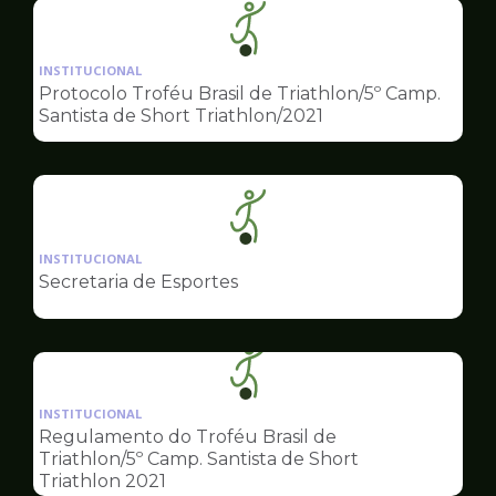
Ilustração
da
INSTITUCIONAL
pagina
Protocolo Troféu Brasil de Triathlon/5º Camp.
de
Santista de Short Triathlon/2021
Esportes
Ilustração
da
INSTITUCIONAL
pagina
Secretaria de Esportes
de
Esportes
Ilustração
da
INSTITUCIONAL
pagina
Regulamento do Troféu Brasil de
de
Triathlon/5º Camp. Santista de Short
Esportes
Triathlon 2021