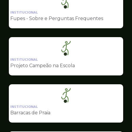
Ilustração
da
INSTITUCIONAL
pagina
Fupes - Sobre e Perguntas Frequentes
de
Esportes
Ilustração
da
INSTITUCIONAL
pagina
Projeto Campeão na Escola
de
Esportes
Ilustração
da
INSTITUCIONAL
pagina
Barracas de Praia
de
Esportes