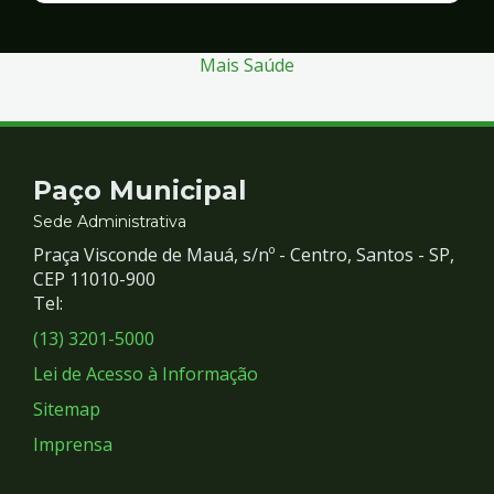
Segurança
Mais Saúde
Contato
Paço Municipal
e
Sede Administrativa
Praça Visconde de Mauá, s/nº - Centro, Santos - SP,
Redes
CEP 11010-900
Tel:
Sociais
(13) 3201-5000
Lei de Acesso à Informação
Sitemap
Imprensa