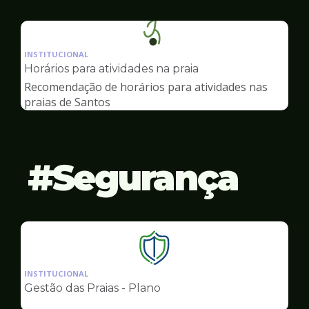
Ilustração
da
INSTITUCIONAL
pagina
Horários para atividades na praia
de
Recomendação de horários para atividades nas
Esportes
praias de Santos
Segurança
Ilustração
da
INSTITUCIONAL
pagina
Gestão das Praias - Plano
de