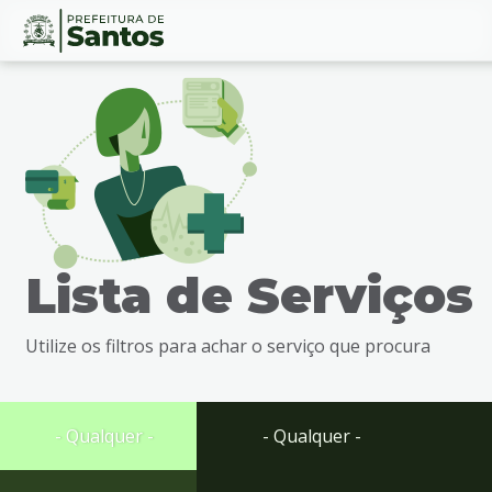
Ir
Conteúdo
para
o
conteúdo
1
Ir
para
o
menu
Lista de Serviços
2
Ir
para
Utilize os filtros para achar o serviço que procura
busca
3
Ir
para
- Qualquer -
- Qualquer -
o
rodapé