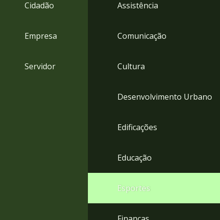
4
Cidadão
Assistência
Acessibilidade
5
Empresa
Comunicação
Servidor
Cultura
Desenvolvimento Urbano
Edificações
Educação
Esportes
Finanças