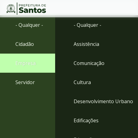
Ir
Conteúdo
- Qualquer -
- Qualquer -
para
o
conteúdo
Cidadão
Assistência
1
Ir
para
Empresa
Comunicação
o
menu
2
Servidor
Cultura
Ir
para
busca
Desenvolvimento Urbano
3
Ir
para
Edificações
o
rodapé