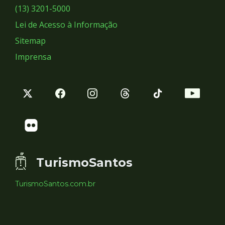
Sociais
(13) 3201-5000
Lei de Acesso à Informação
Sitemap
Imprensa
TurismoSantos
TurismoSantos.com.br