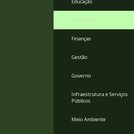
Educação
4
Acessibilidade
5
Esportes
Finanças
Gestão
Governo
Infraestrutura e Serviços
Públicos
Meio Ambiente