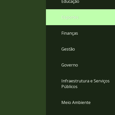
Educação
4
Acessibilidade
5
Esportes
Finanças
Gestão
Governo
Infraestrutura e Serviços
Públicos
Meio Ambiente