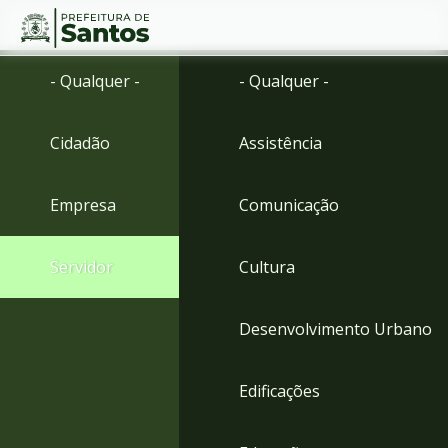
Ir
Conteúdo
- Qualquer -
- Qualquer -
para
o
conteúdo
Cidadão
Assistência
1
Ir
para
Empresa
Comunicação
o
menu
2
Servidor
Cultura
Ir
para
busca
Desenvolvimento Urbano
3
Ir
para
Edificações
o
rodapé