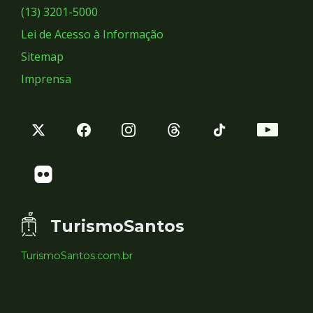
Sociais
(13) 3201-5000
Lei de Acesso à Informação
Sitemap
Imprensa
TurismoSantos
TurismoSantos.com.br