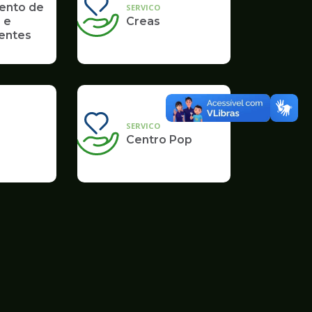
ento de
SERVICO
 e
Creas
entes
SERVICO
Centro Pop