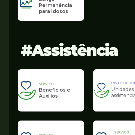
Permanência
para Idosos
Assistência
INSTITUCION
SERVICO
Unidades
Benefícios e
Ilustração
assistencia
Auxílios
da
pagina
de
Assistência
SERVICO