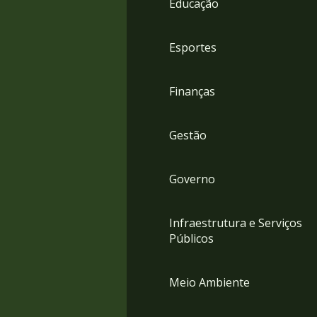
Educação
4
Acessibilidade
5
Esportes
Finanças
Gestão
Governo
Infraestrutura e Serviços
Públicos
Meio Ambiente