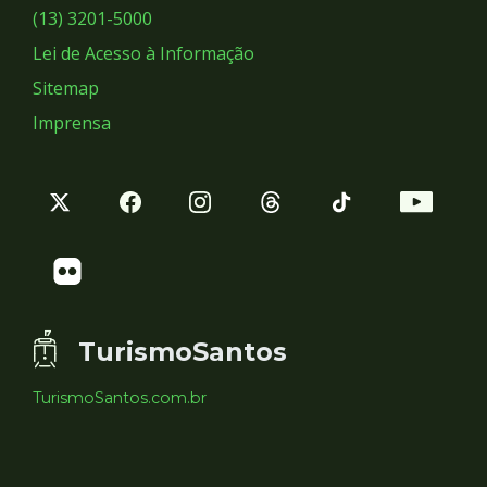
Sociais
(13) 3201-5000
Lei de Acesso à Informação
Sitemap
Imprensa
TurismoSantos
TurismoSantos.com.br