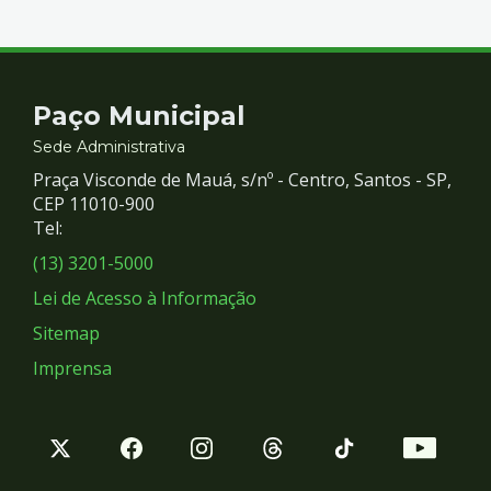
Contato
Paço Municipal
e
Sede Administrativa
Praça Visconde de Mauá, s/nº - Centro, Santos - SP,
Redes
CEP 11010-900
Tel:
Sociais
(13) 3201-5000
Lei de Acesso à Informação
Sitemap
Imprensa