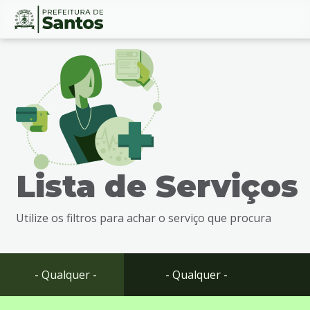
Ir
Conteúdo
para
o
conteúdo
1
Ir
para
o
menu
Lista de Serviços
2
Ir
para
Utilize os filtros para achar o serviço que procura
busca
3
Ir
para
- Qualquer -
- Qualquer -
o
rodapé