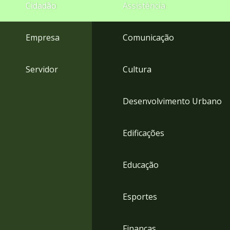
4
Cidadão
Assistência
Acessibilidade
5
Empresa
Comunicação
Servidor
Cultura
Desenvolvimento Urbano
Edificações
Educação
Esportes
Finanças