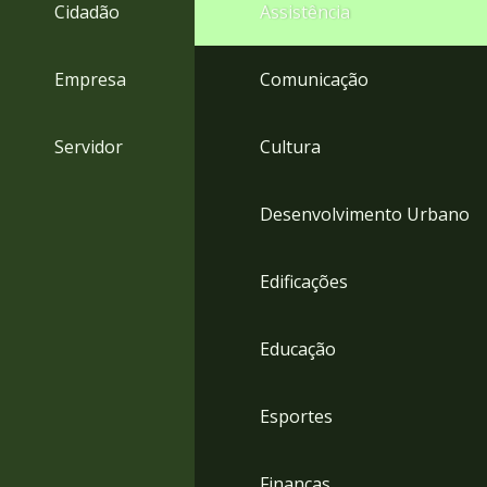
4
Cidadão
Assistência
Acessibilidade
5
Empresa
Comunicação
Servidor
Cultura
Desenvolvimento Urbano
Edificações
Educação
Esportes
Finanças