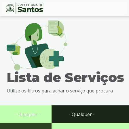
Ir
Conteúdo
para
o
conteúdo
1
Ir
para
o
menu
Lista de Serviços
2
Ir
para
Utilize os filtros para achar o serviço que procura
busca
3
Ir
para
- Qualquer -
- Qualquer -
o
rodapé