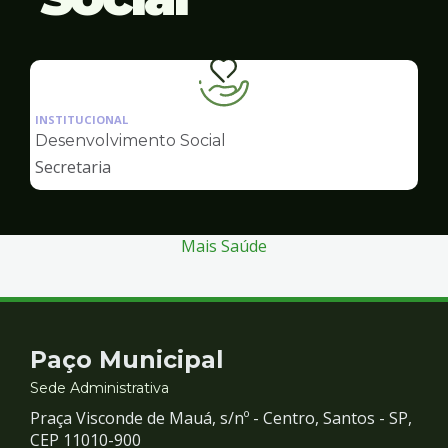
Ilustração
da
INSTITUCIONAL
pagina
Desenvolvimento Social
de
Secretaria
Desenvolvimento
Social
Mais Saúde
Contato
Paço Municipal
e
Sede Administrativa
Praça Visconde de Mauá, s/nº - Centro, Santos - SP,
Redes
CEP 11010-900