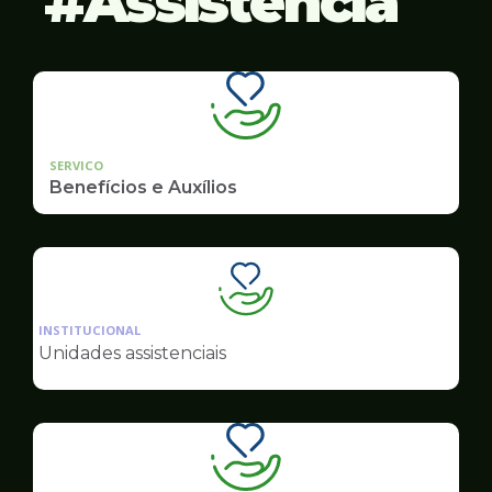
Assistência
SERVICO
Benefícios e Auxílios
Ilustração
da
INSTITUCIONAL
pagina
Unidades assistenciais
de
Assistência