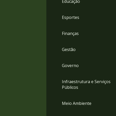
Educação
4
Acessibilidade
5
Esportes
Finanças
Gestão
Governo
Infraestrutura e Serviços
Públicos
Meio Ambiente