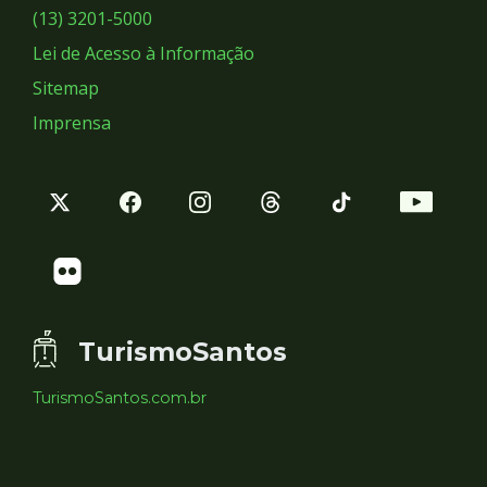
Sociais
(13) 3201-5000
Lei de Acesso à Informação
Sitemap
Imprensa
TurismoSantos
TurismoSantos.com.br