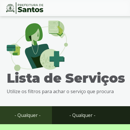
Ir
Conteúdo
para
o
conteúdo
1
Ir
para
o
menu
Lista de Serviços
2
Ir
para
Utilize os filtros para achar o serviço que procura
busca
3
Ir
para
- Qualquer -
- Qualquer -
o
rodapé