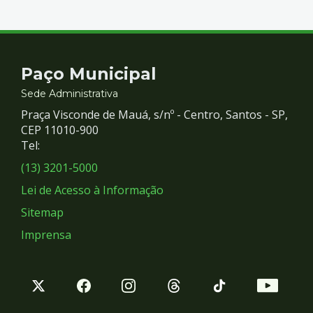
Contato
Paço Municipal
e
Sede Administrativa
Praça Visconde de Mauá, s/nº - Centro, Santos - SP,
Redes
CEP 11010-900
Tel:
Sociais
(13) 3201-5000
Lei de Acesso à Informação
Sitemap
Imprensa