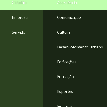
4
Cidadão
Assistência
Acessibilidade
5
Empresa
Comunicação
Servidor
Cultura
Desenvolvimento Urbano
Edificações
Educação
Esportes
Finanças