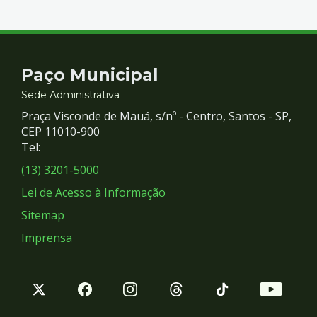
Contato
Paço Municipal
e
Sede Administrativa
Praça Visconde de Mauá, s/nº - Centro, Santos - SP,
Redes
CEP 11010-900
Tel:
Sociais
(13) 3201-5000
Lei de Acesso à Informação
Sitemap
Imprensa