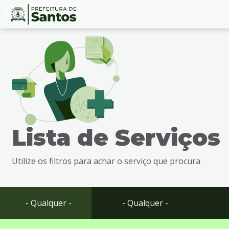
Ir
Conteúdo
para
o
conteúdo
1
Ir
para
o
menu
Lista de Serviços
2
Ir
para
Utilize os filtros para achar o serviço que procura
busca
3
Ir
para
- Qualquer -
- Qualquer -
o
rodapé