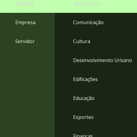
4
Cidadão
Assistência
Acessibilidade
5
Empresa
Comunicação
Servidor
Cultura
Desenvolvimento Urbano
Edificações
Educação
Esportes
Finanças