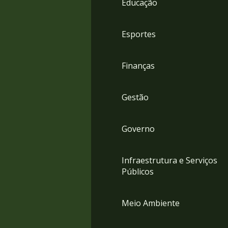
Educação
4
Acessibilidade
5
Esportes
Finanças
Gestão
Governo
Infraestrutura e Serviços
Públicos
Meio Ambiente