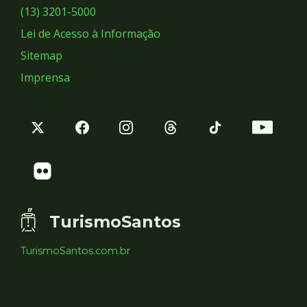
Sociais
(13) 3201-5000
Lei de Acesso à Informação
Sitemap
Imprensa
TurismoSantos
TurismoSantos.com.br