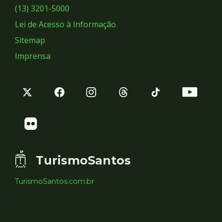
Sociais
(13) 3201-5000
Lei de Acesso à Informação
Sitemap
Imprensa
TurismoSantos
TurismoSantos.com.br