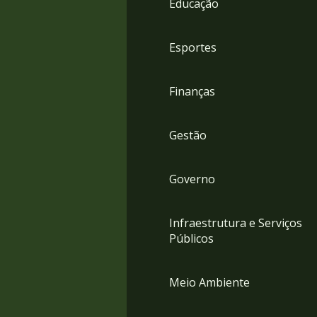
Educação
4
Acessibilidade
5
Esportes
Finanças
Gestão
Governo
Infraestrutura e Serviços
Públicos
Meio Ambiente