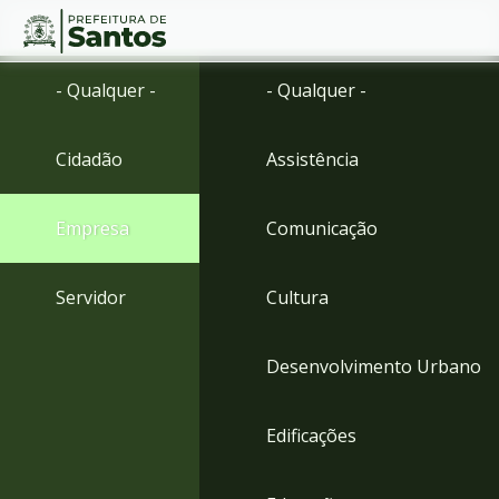
Ir
Conteúdo
- Qualquer -
- Qualquer -
para
o
conteúdo
Cidadão
Assistência
1
Ir
para
Empresa
Comunicação
o
menu
2
Servidor
Cultura
Ir
para
busca
Desenvolvimento Urbano
3
Ir
para
Edificações
o
rodapé