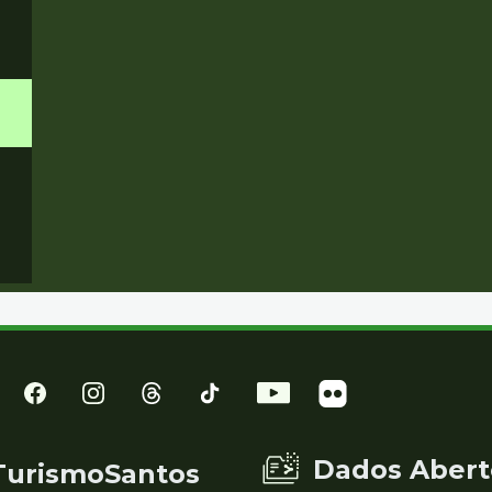
Dados Abert
TurismoSantos