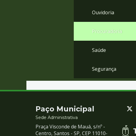
Ouvidoria
Procuradoria
Saúde
Segurança
Contato
Paço Municipal
e
Sede Administrativa
Praça Visconde de Mauá, s/nº -
Redes
Centro, Santos - SP, CEP 11010-