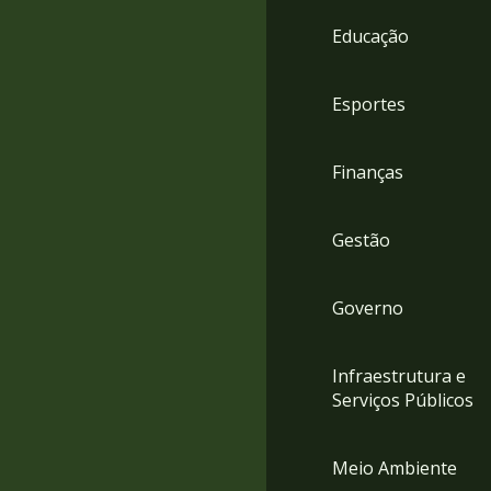
4
Educação
Acessibilidade
5
Esportes
Finanças
Gestão
Governo
Infraestrutura e
Serviços Públicos
Meio Ambiente