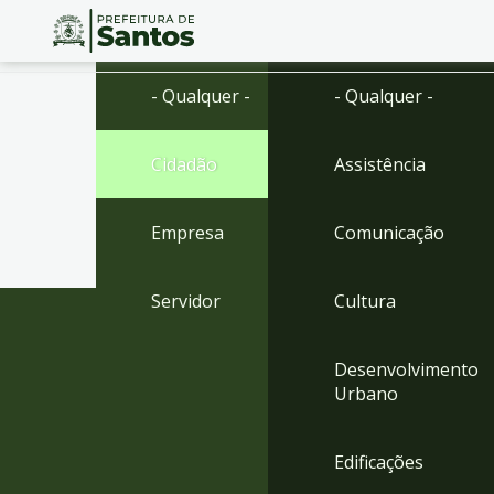
Ir
Conteúdo
- Qualquer -
- Qualquer -
para
o
conteúdo
Cidadão
Assistência
1
Ir
para
Empresa
Comunicação
o
menu
2
Servidor
Cultura
Ir
para
busca
Desenvolvimento
3
Urbano
Ir
para
o
Edificações
rodapé