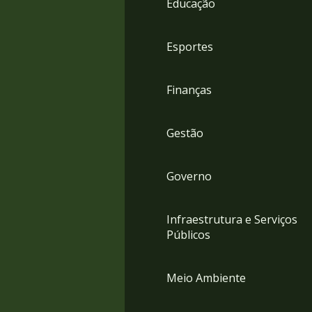
Educação
4
Acessibilidade
5
Esportes
Finanças
Gestão
Governo
Infraestrutura e Serviços
Públicos
Meio Ambiente