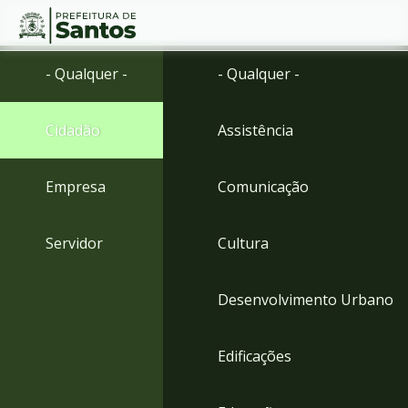
Ir
Conteúdo
- Qualquer -
- Qualquer -
para
o
conteúdo
Cidadão
Assistência
1
Ir
para
Empresa
Comunicação
o
menu
2
Servidor
Cultura
Ir
para
busca
Desenvolvimento Urbano
3
Ir
para
Edificações
o
rodapé