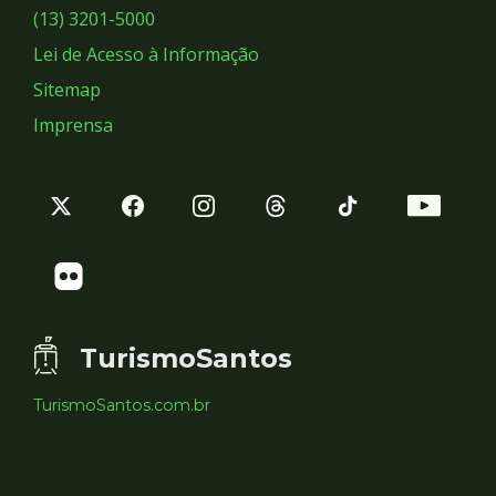
Sociais
(13) 3201-5000
Lei de Acesso à Informação
Sitemap
Imprensa
TurismoSantos
TurismoSantos.com.br