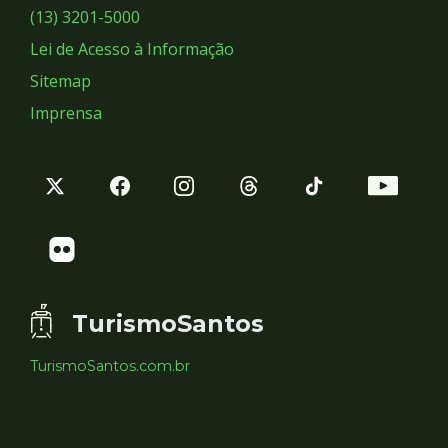
Sociais
(13) 3201-5000
Lei de Acesso à Informação
Sitemap
Imprensa
TurismoSantos
TurismoSantos.com.br