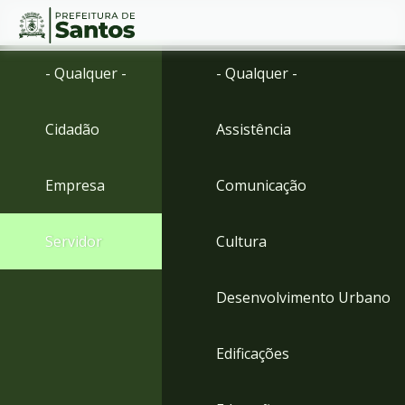
Ir
Conteúdo
- Qualquer -
- Qualquer -
para
o
conteúdo
Cidadão
Assistência
1
Ir
para
Empresa
Comunicação
o
menu
2
Servidor
Cultura
Ir
para
busca
Desenvolvimento Urbano
3
Ir
para
Edificações
o
rodapé