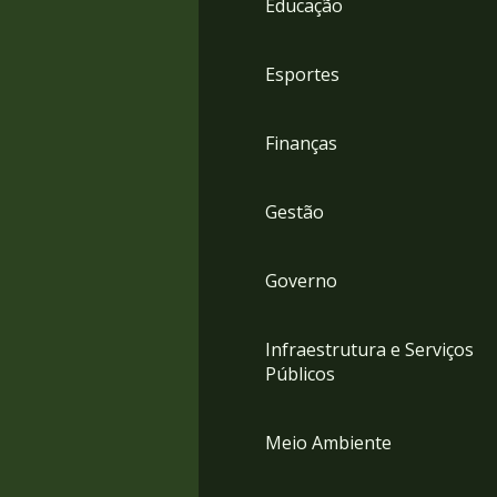
Educação
4
Acessibilidade
5
Esportes
Finanças
Gestão
Governo
Infraestrutura e Serviços
Públicos
Meio Ambiente