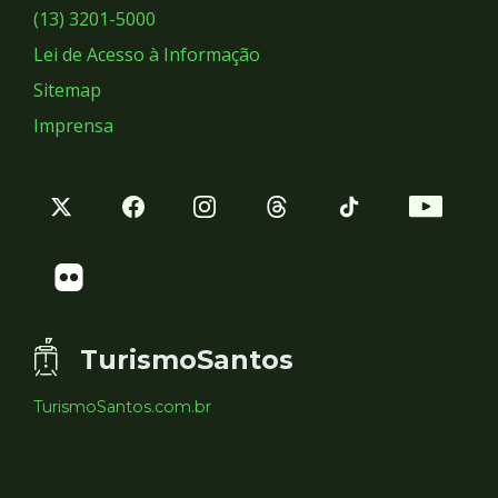
Sociais
(13) 3201-5000
Lei de Acesso à Informação
Sitemap
Imprensa
TurismoSantos
TurismoSantos.com.br