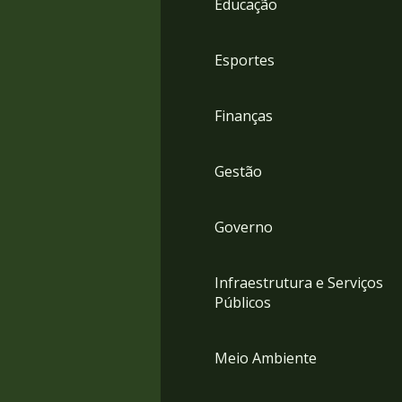
Educação
4
Acessibilidade
5
Esportes
Finanças
Gestão
Governo
Infraestrutura e Serviços
Públicos
Meio Ambiente