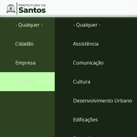
Ir
Conteúdo
- Qualquer -
- Qualquer -
para
o
conteúdo
Cidadão
Assistência
1
Ir
para
Empresa
Comunicação
o
menu
2
Servidor
Cultura
Ir
para
busca
Desenvolvimento Urbano
3
Ir
para
Edificações
o
rodapé