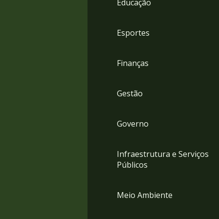
Educação
4
Acessibilidade
5
Esportes
Finanças
Gestão
Governo
Infraestrutura e Serviços
Públicos
Meio Ambiente