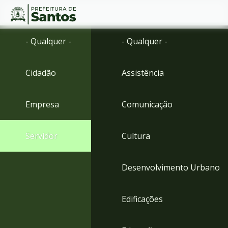
Ir
Conteúdo
- Qualquer -
- Qualquer -
para
o
conteúdo
Cidadão
Assistência
1
Ir
para
Empresa
Comunicação
o
menu
2
Servidor
Cultura
Ir
para
busca
Desenvolvimento Urbano
3
Ir
para
Edificações
o
rodapé