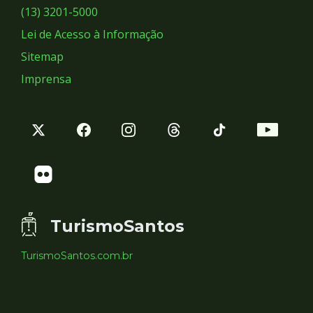
Sociais
(13) 3201-5000
Lei de Acesso à Informação
Sitemap
Imprensa
TurismoSantos
TurismoSantos.com.br