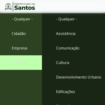
Ir
Conteúdo
- Qualquer -
- Qualquer -
para
o
conteúdo
Cidadão
Assistência
1
Ir
para
Empresa
Comunicação
o
menu
2
Servidor
Cultura
Ir
para
busca
Desenvolvimento Urbano
3
Ir
para
Edificações
o
rodapé