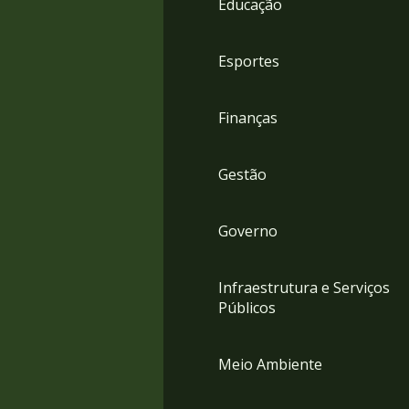
Educação
4
Acessibilidade
5
Esportes
Finanças
Gestão
Governo
Infraestrutura e Serviços
Públicos
Meio Ambiente