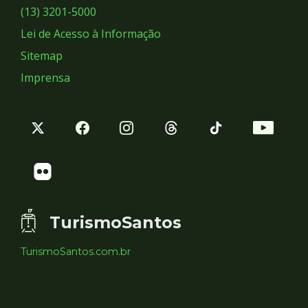
Sociais
(13) 3201-5000
Lei de Acesso à Informação
Sitemap
Imprensa
TurismoSantos
TurismoSantos.com.br