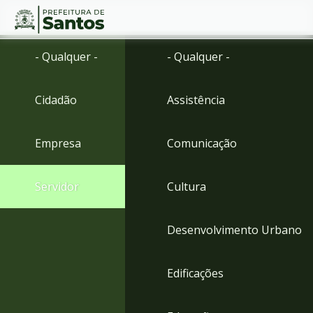
Ir
Conteúdo
- Qualquer -
- Qualquer -
para
o
conteúdo
Cidadão
Assistência
1
Ir
para
Empresa
Comunicação
o
menu
2
Servidor
Cultura
Ir
para
busca
Desenvolvimento Urbano
3
Ir
para
Edificações
o
rodapé