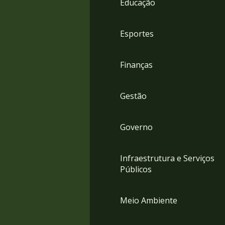
Educação
4
Acessibilidade
5
Esportes
Finanças
Gestão
Governo
Infraestrutura e Serviços
Públicos
Meio Ambiente