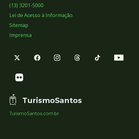
Sociais
(13) 3201-5000
Lei de Acesso à Informação
Sitemap
Imprensa
TurismoSantos
TurismoSantos.com.br