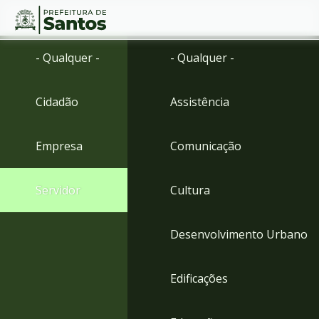
Ir
Conteúdo
- Qualquer -
- Qualquer -
para
o
conteúdo
Cidadão
Assistência
1
Ir
para
Empresa
Comunicação
o
menu
2
Servidor
Cultura
Ir
para
busca
Desenvolvimento Urbano
3
Ir
para
Edificações
o
rodapé