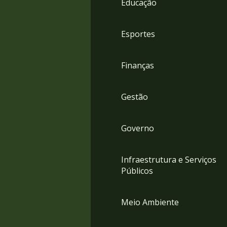
Educação
4
Acessibilidade
5
Esportes
Finanças
Gestão
Governo
Infraestrutura e Serviços
Públicos
Meio Ambiente