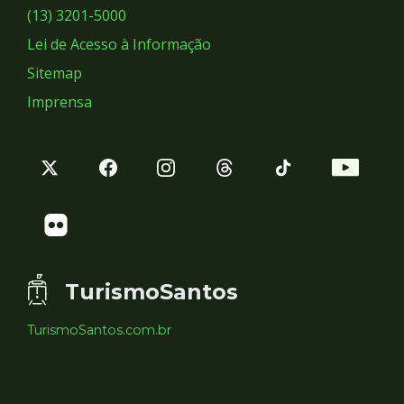
Sociais
(13) 3201-5000
Lei de Acesso à Informação
Sitemap
Imprensa
TurismoSantos
TurismoSantos.com.br