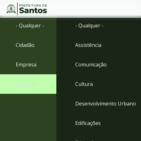
Ir
Conteúdo
- Qualquer -
- Qualquer -
para
o
conteúdo
Cidadão
Assistência
1
Ir
para
Empresa
Comunicação
o
menu
2
Servidor
Cultura
Ir
para
busca
Desenvolvimento Urbano
3
Ir
para
Edificações
o
rodapé