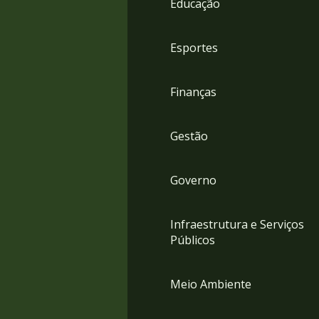
Educação
4
Acessibilidade
5
Esportes
Finanças
Gestão
Governo
Infraestrutura e Serviços
Públicos
Meio Ambiente