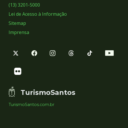
Sociais
(13) 3201-5000
Lei de Acesso à Informação
Sitemap
Imprensa
TurismoSantos
TurismoSantos.com.br