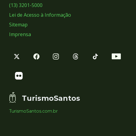
Sociais
(13) 3201-5000
Lei de Acesso à Informação
Sitemap
Imprensa
TurismoSantos
TurismoSantos.com.br