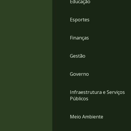
Educação
4
Acessibilidade
5
Esportes
Finanças
Gestão
Governo
Infraestrutura e Serviços
Públicos
Meio Ambiente