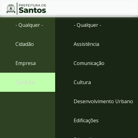
Ir
Conteúdo
- Qualquer -
- Qualquer -
para
o
conteúdo
Cidadão
Assistência
1
Ir
para
Empresa
Comunicação
o
menu
2
Servidor
Cultura
Ir
para
busca
Desenvolvimento Urbano
3
Ir
para
Edificações
o
rodapé