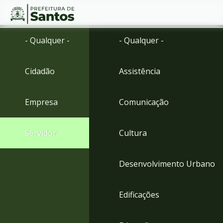
Ir
Conteúdo
- Qualquer -
- Qualquer -
para
o
conteúdo
Cidadão
Assistência
1
Ir
para
Empresa
Comunicação
o
menu
2
Servidor
Cultura
Ir
para
busca
Desenvolvimento Urbano
3
Ir
para
Edificações
o
rodapé