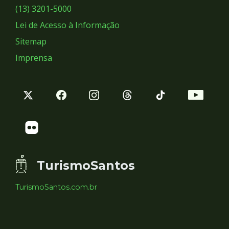
Sociais
(13) 3201-5000
Lei de Acesso à Informação
Sitemap
Imprensa
TurismoSantos
TurismoSantos.com.br