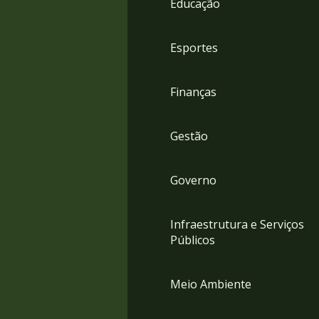
Educação
4
Acessibilidade
5
Esportes
Finanças
Gestão
Governo
Infraestrutura e Serviços
Públicos
Meio Ambiente