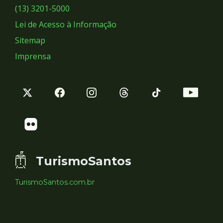
Sociais
(13) 3201-5000
Lei de Acesso à Informação
Sitemap
Imprensa
TurismoSantos
TurismoSantos.com.br