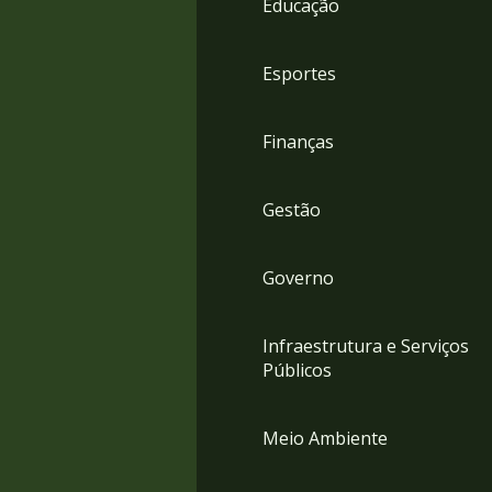
Educação
4
Acessibilidade
5
Esportes
Finanças
Gestão
Governo
Infraestrutura e Serviços
Públicos
Meio Ambiente