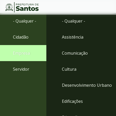
Ir
Conteúdo
- Qualquer -
- Qualquer -
para
o
conteúdo
Cidadão
Assistência
1
Ir
para
Empresa
Comunicação
o
menu
2
Servidor
Cultura
Ir
para
busca
Desenvolvimento Urbano
3
Ir
para
Edificações
o
rodapé