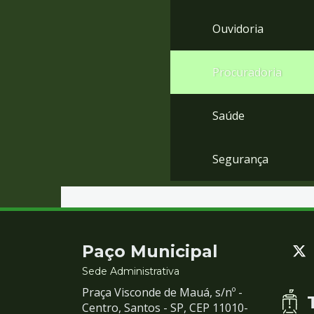
Ouvidoria
Procuradoria
Saúde
Segurança
Contato
Paço Municipal
e
Sede Administrativa
Praça Visconde de Mauá, s/nº -
Redes
Centro, Santos - SP, CEP 11010-