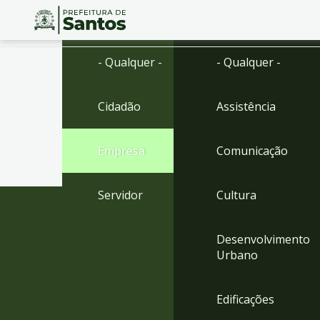
Ir
Conteúdo
- Qualquer -
- Qualquer -
para
o
conteúdo
Cidadão
Assistência
1
Ir
para
Empresa
Comunicação
o
menu
2
Servidor
Cultura
Ir
para
busca
Desenvolvimento
3
Urbano
Ir
para
o
Edificações
rodapé