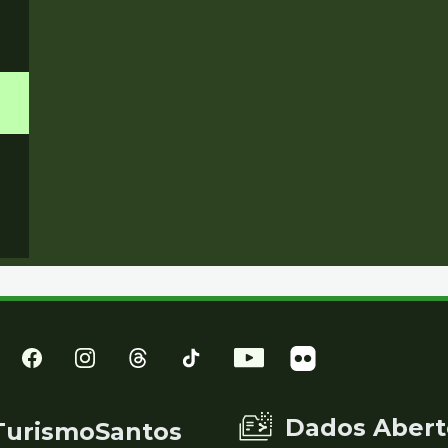
Dados Abert
TurismoSantos