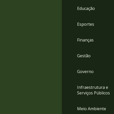
4
Educação
Acessibilidade
5
Esportes
Finanças
Gestão
Governo
Infraestrutura e
Serviços Públicos
Meio Ambiente