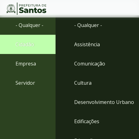
Ir
Conteúdo
- Qualquer -
- Qualquer -
para
o
conteúdo
Cidadão
Assistência
1
Ir
para
Empresa
Comunicação
o
menu
2
Servidor
Cultura
Ir
para
busca
Desenvolvimento Urbano
3
Ir
para
Edificações
o
rodapé