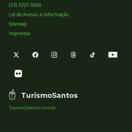
Sociais
(13) 3201-5000
Lei de Acesso à Informação
Sitemap
Imprensa
TurismoSantos
TurismoSantos.com.br