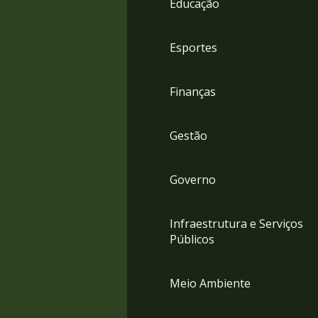
Educação
4
Acessibilidade
5
Esportes
Finanças
Gestão
Governo
Infraestrutura e Serviços
Públicos
Meio Ambiente